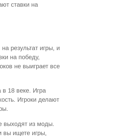
ают ставки на
на результат игры, и
вки на победу,
оков не выиграет все
 в 18 веке. Игра
кость. Игроки делают
ры.
е выходят из моды.
и вы ищете игры,