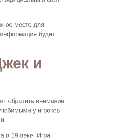
жное место для
а информация будет
Джек и
оит обратить внимание
и любимыми у игроков
и.
а в 19 веке. Игра