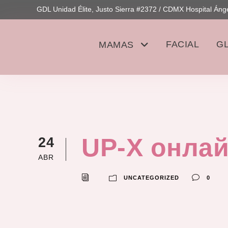
GDL Unidad Élite, Justo Sierra #2372 / CDMX Hospital Áng
FACIAL
G
MAMAS
UP-X онлай
24
ABR
UNCATEGORIZED
0