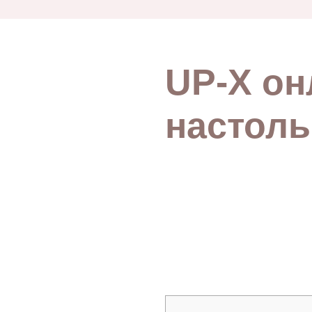
UP-X он
настол