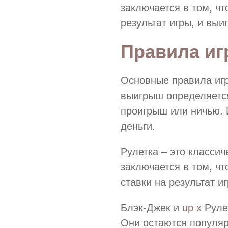
заключается в том, чт
результат игры, и выи
Правила и
Основные правила игр
выигрыш определяется 
проигрыш или ничью. И
деньги.
Рулетка – это классич
заключается в том, чт
ставки на результат и
Блэк-Джек и
up x
Рулет
Они остаются популяр