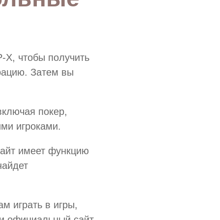
-X, чтобы получить
рацию. Затем вы
включая покер,
ими игроками.
сайт имеет функцию
найдет
м играть в игры,
ли официальный сайт