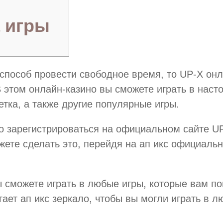
 игры
способ провести свободное время, то UP-X онл
 этом онлайн-казино вы сможете играть в насто
етка, а также другие популярные игры.
о зарегистрироваться на официальном сайте UP
жете сделать это, перейдя на ап икс официаль
ы сможете играть в любые игры, которые вам п
ает ап икс зеркало, чтобы вы могли играть в л