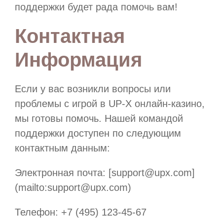
поддержки будет рада помочь вам!
Контактная
Информация
Если у вас возникли вопросы или
проблемы с игрой в UP-X онлайн-казино,
мы готовы помочь. Нашей командой
поддержки доступен по следующим
контактным данным:
Электронная почта: [support@upx.com]
(mailto:support@upx.com)
Телефон: +7 (495) 123-45-67