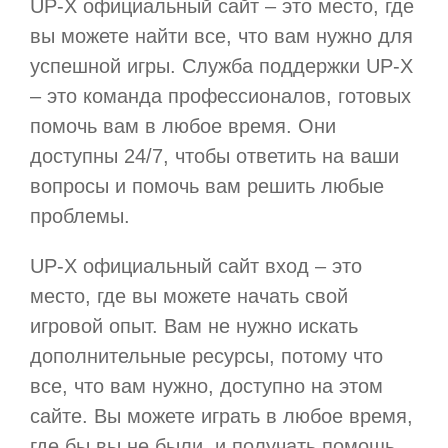
UP-X официальный сайт – это место, где
вы можете найти все, что вам нужно для
успешной игры. Служба поддержки UP-X
– это команда профессионалов, готовых
помочь вам в любое время. Они
доступны 24/7, чтобы ответить на ваши
вопросы и помочь вам решить любые
проблемы.
UP-X официальный сайт вход – это
место, где вы можете начать свой
игровой опыт. Вам не нужно искать
дополнительные ресурсы, потому что
все, что вам нужно, доступно на этом
сайте. Вы можете играть в любое время,
где бы вы не были, и получать помощь,