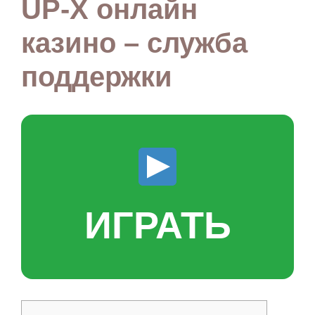
UP-X онлайн
казино – служба
поддержки
ИГРАТЬ