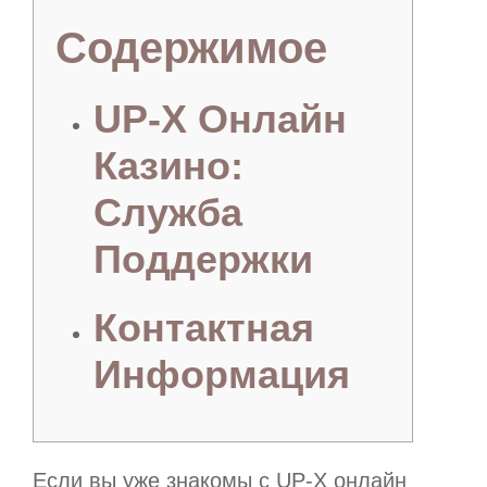
Содержимое
UP-X Онлайн
Казино:
Служба
Поддержки
Контактная
Информация
Если вы уже знакомы с UP-X онлайн