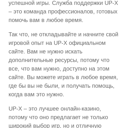
успешной игры. Служба поддержки UP-X
– это команда профессионалов, готовых
помочь вам в любое время.
Так что, не откладывайте и начните свой
игровой опыт на UP-X официальном
сайте. Вам не нужно искать
дополнительные ресурсы, потому что
все, что вам нужно, доступно на этом
сайте. Вы можете играть в любое время,
где бы вы не были, и получать помощь,
когда вам это нужно.
UP-X – это лучшее онлайн-казино,
потому что оно предлагает не только
широкий выбор игр, но и отличную