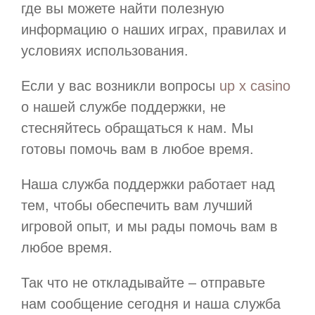
где вы можете найти полезную
информацию о наших играх, правилах и
условиях использования.
Если у вас возникли вопросы
up x casino
о нашей службе поддержки, не
стесняйтесь обращаться к нам. Мы
готовы помочь вам в любое время.
Наша служба поддержки работает над
тем, чтобы обеспечить вам лучший
игровой опыт, и мы рады помочь вам в
любое время.
Так что не откладывайте – отправьте
нам сообщение сегодня и наша служба