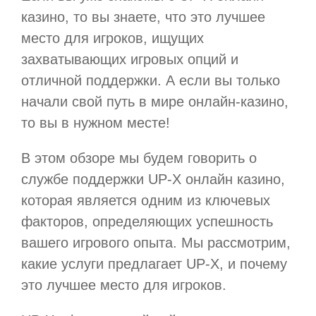
казино, то вы знаете, что это лучшее
место для игроков, ищущих
захватывающих игровых опций и
отличной поддержки. А если вы только
начали свой путь в мире онлайн-казино,
то вы в нужном месте!
В этом обзоре мы будем говорить о
службе поддержки UP-X онлайн казино,
которая является одним из ключевых
факторов, определяющих успешность
вашего игрового опыта. Мы рассмотрим,
какие услуги предлагает UP-X, и почему
это лучшее место для игроков.