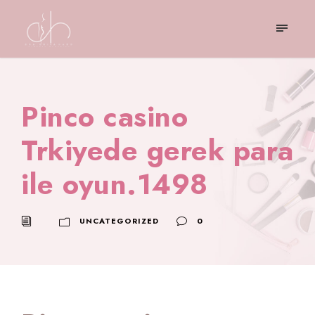
Pinco casino
Trkiyede gerek para
ile oyun.1498
UNCATEGORIZED
0