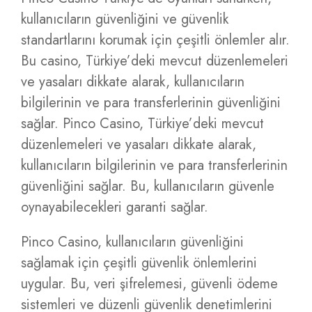
kullanıcıların güvenliğini ve güvenlik
standartlarını korumak için çeşitli önlemler alır.
Bu casino, Türkiye’deki mevcut düzenlemeleri
ve yasaları dikkate alarak, kullanıcıların
bilgilerinin ve para transferlerinin güvenliğini
sağlar. Pinco Casino, Türkiye’deki mevcut
düzenlemeleri ve yasaları dikkate alarak,
kullanıcıların bilgilerinin ve para transferlerinin
güvenliğini sağlar. Bu, kullanıcıların güvenle
oynayabilecekleri garanti sağlar.
Pinco Casino, kullanıcıların güvenliğini
sağlamak için çeşitli güvenlik önlemlerini
uygular. Bu, veri şifrelemesi, güvenli ödeme
sistemleri ve düzenli güvenlik denetimlerini