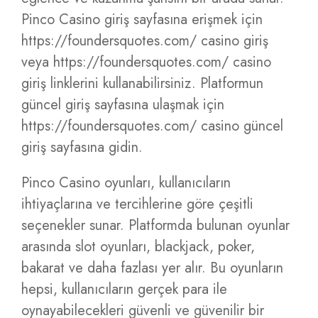
Pinco Casino giriş sayfasına erişmek için
https://foundersquotes.com/ casino giriş
veya https://foundersquotes.com/ casino
giriş linklerini kullanabilirsiniz. Platformun
güncel giriş sayfasına ulaşmak için
https://foundersquotes.com/ casino güncel
giriş sayfasına gidin.
Pinco Casino oyunları, kullanıcıların
ihtiyaçlarına ve tercihlerine göre çeşitli
seçenekler sunar. Platformda bulunan oyunlar
arasında slot oyunları, blackjack, poker,
bakarat ve daha fazlası yer alır. Bu oyunların
hepsi, kullanıcıların gerçek para ile
oynayabilecekleri güvenli ve güvenilir bir