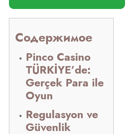
Содержимое
Pinco Casino
TÜRKİYE’de:
Gerçek Para ile
Oyun
Regulasyon ve
Güvenlik