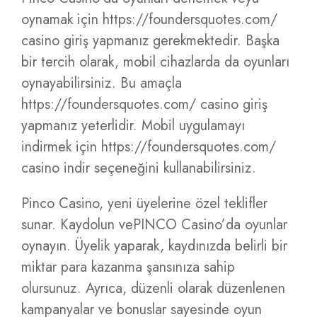
oynamak için https://foundersquotes.com/
casino giriş yapmanız gerekmektedir. Başka
bir tercih olarak, mobil cihazlarda da oyunları
oynayabilirsiniz. Bu amaçla
https://foundersquotes.com/ casino giriş
yapmanız yeterlidir. Mobil uygulamayı
indirmek için https://foundersquotes.com/
casino indir seçeneğini kullanabilirsiniz.
Pinco Casino, yeni üyelerine özel teklifler
sunar. Kaydolun vePINCO Casino’da oyunlar
oynayın. Üyelik yaparak, kaydınızda belirli bir
miktar para kazanma şansınıza sahip
olursunuz. Ayrıca, düzenli olarak düzenlenen
kampanyalar ve bonuslar sayesinde oyun