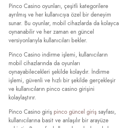
Pinco Casino oyunları, çeşitli kategorilere
ayrılmış ve her kullanıcıya özel bir deneyim
sunar. Bu oyunlar, mobil cihazlarda da kolayca
oynanabilir ve her zaman en güncel
versiyonlarıyla kullanıcıları bekler.
Pinco Casino indirme işlemi, kullanıcıların
mobil cihazlarında da oyunları
oynayabilecekleri şekilde kolaydır. İndirme
işlemi, güvenli ve hızlı bir şekilde gerçekleşir
ve kullanıcıların pinco casino girişini
kolaylaştırır.
Pinco Casino giriş
pinco güncel giriş
sayfası,
kullanıcılarına basit ve anlaşılır bir arayüze