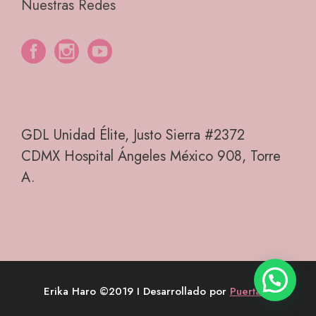
Nuestras Redes
GDL Unidad Élite, Justo Sierra #2372
CDMX Hospital Ángeles México 908, Torre
A.
Erika Haro ©2019 I Desarrollado por
Puerta14