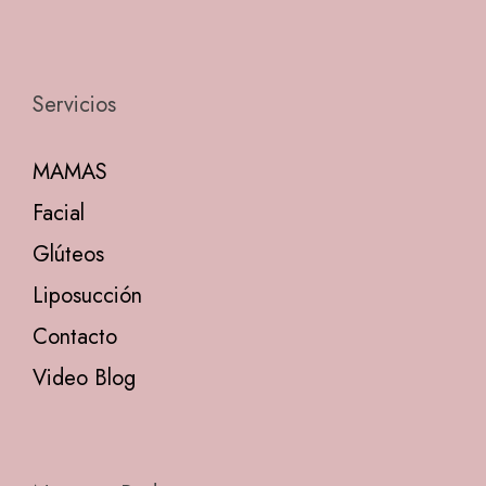
Servicios
MAMAS
Facial
Glúteos
Liposucción
Contacto
Video Blog