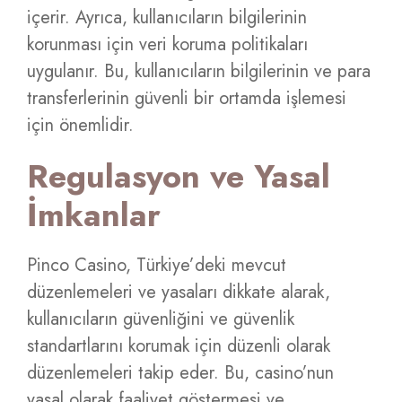
içerir. Ayrıca, kullanıcıların bilgilerinin
korunması için veri koruma politikaları
uygulanır. Bu, kullanıcıların bilgilerinin ve para
transferlerinin güvenli bir ortamda işlemesi
için önemlidir.
Regulasyon ve Yasal
İmkanlar
Pinco Casino, Türkiye’deki mevcut
düzenlemeleri ve yasaları dikkate alarak,
kullanıcıların güvenliğini ve güvenlik
standartlarını korumak için düzenli olarak
düzenlemeleri takip eder. Bu, casino’nun
yasal olarak faaliyet göstermesi ve