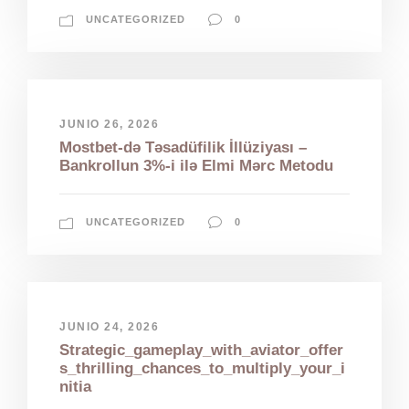
UNCATEGORIZED
0
JUNIO 26, 2026
Mostbet-də Təsadüfilik İllüziyası –
Bankrollun 3%-i ilə Elmi Mərc Metodu
UNCATEGORIZED
0
JUNIO 24, 2026
Strategic_gameplay_with_aviator_offer
s_thrilling_chances_to_multiply_your_i
nitia