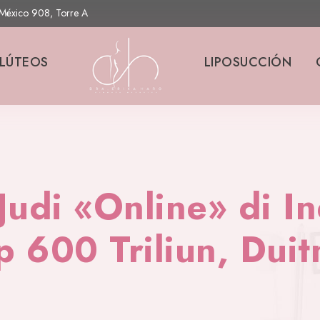
s México 908, Torre A
LÚTEOS
LIPOSUCCIÓN
Judi «Online» di I
 600 Triliun, Duit