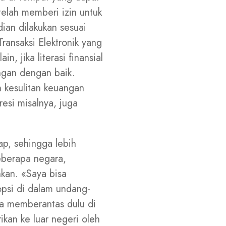
elah memberi izin untuk
an dilakukan sesuai
ansaksi Elektronik yang
n, jika literasi finansial
ngan dengan baik.
 kesulitan keuangan
resi misalnya, juga
ap, sehingga lebih
berapa negara,
kan. «Saya bisa
opsi di dalam undang-
oba memberantas dulu di
ikan ke luar negeri oleh