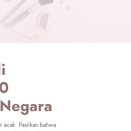
i
00
0 Negara
or acak. Pastikan bahwa