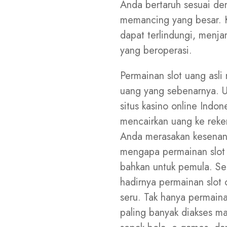
Anda bertaruh sesuai de
memancing yang besar. K
dapat terlindungi, menj
yang beroperasi.
Permainan slot uang asl
uang yang sebenarnya. Un
situs kasino online Ind
mencairkan uang ke reke
Anda merasakan kesenan
mengapa permainan slot 
bahkan untuk pemula. Sel
hadirnya permainan slot
seru. Tak hanya permaina
paling banyak diakses ma