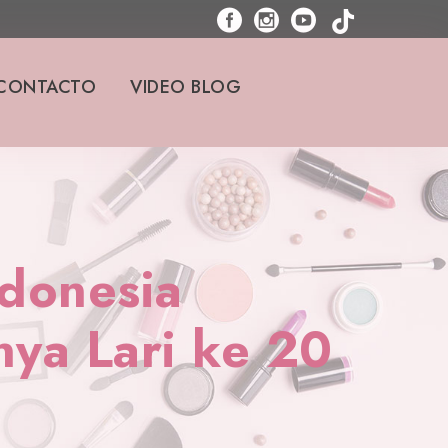
CONTACTO
VIDEO BLOG
ndonesia
nya Lari ke 20