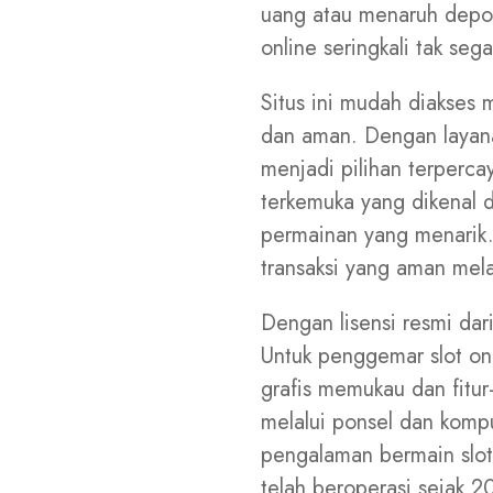
uang atau menaruh depos
online seringkali tak se
Situs ini mudah diakses
dan aman. Dengan layan
menjadi pilihan terpercay
terkemuka yang dikenal 
permainan yang menarik.
transaksi yang aman mela
Dengan lisensi resmi da
Untuk penggemar slot on
grafis memukau dan fitu
melalui ponsel dan komp
pengalaman bermain slot
telah beroperasi sejak 2