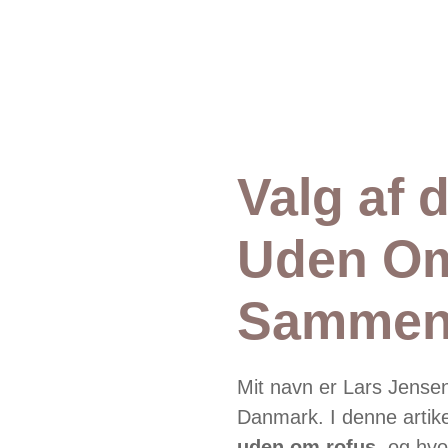
Valg af 
Uden Om
Sammenl
Mit navn er Lars Jensen
Danmark. I denne artikel
uden om rofus
, og hv