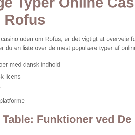
ge Typer Online Cas
 Rofus
casino uden om Rofus, er det vigtigt at overveje fo
er du en liste over de mest populære typer af onlin
noer med dansk indhold
k licens
r
 platforme
Table: Funktioner ved De