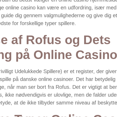
ige online casino kan være en udfordring, især med 
il guide dig gennem valgmulighederne og give dig et 
dste for forskellige typer spillere.
se af Rofus og Dets
ing på Online Casin
illigt Udelukkede Spillere) er et register, der giver
 spille på danske online casinoer. Det har betydelig 
, når man ser bort fra Rofus. Det er vigtigt at be
 ikke nødvendigvis er ulovlige, men de falder ud
tyde, at de ikke tilbyder samme niveau af beskyttels