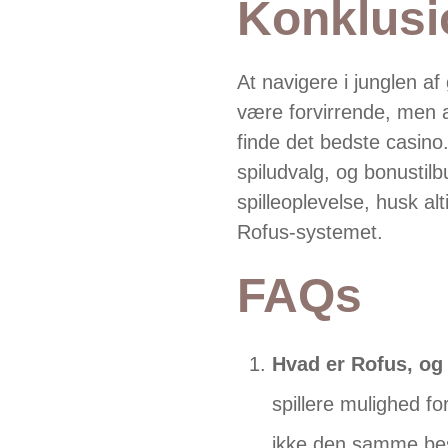
Konklusi
At navigere i junglen af
være forvirrende, men a
finde det bedste casino
spiludvalg, og bonustilb
spilleoplevelse, husk al
Rofus-systemet.
FAQs
Hvad er Rofus, og
spillere mulighed fo
ikke den samme bes