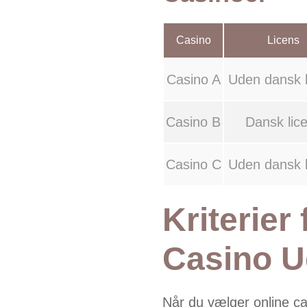
Casino
Licens
Casino A
Uden dansk l
Casino B
Dansk lic
Casino C
Uden dansk l
Kriterier
Casino 
Når du vælger online ca