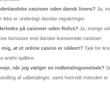
 udenlandske casinoer uden dansk licens?
Ja, m
r ikke er underlagt danske reguleringer.
erledes på casinoer uden Rofus?
Ja, mange ude
ktive bonusser end danske licenserede casinoer.
 mig, at et online casino er sikkert?
Tjek for lic
a andre spillere.
rveje, når jeg vælger en indbetalingsmetode?
Se
andling af udbetalinger, samt hvorvidt metoden er p