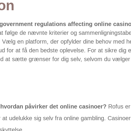
on
government regulations affecting online casin
t følge de nævnte kriterier og sammenligningstabel
. Vælg en platform, der opfylder dine behov med he
ud for at få den bedste oplevelse. For at sikre dig 
tid at sætte grænser for dig selv, selvom du vælger
 hvordan påvirker det online casinoer?
Rofus er 
r at udelukke sig selv fra online gambling. Casino
kyttelse.