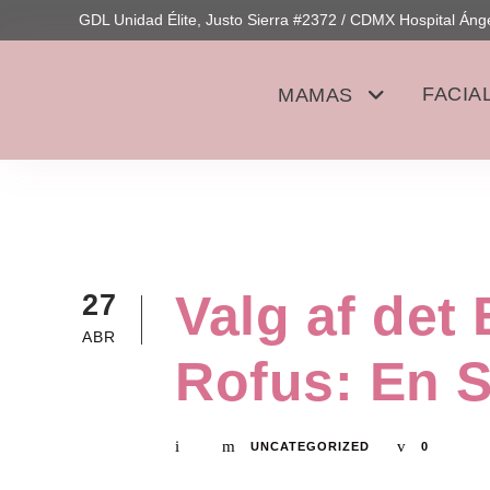
GDL Unidad Élite, Justo Sierra #2372 / CDMX Hospital Áng
FACIA
MAMAS
Valg af det
27
ABR
Rofus: En 
UNCATEGORIZED
0