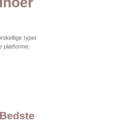
inoer
rskellige typer
e platforme:
 Bedste