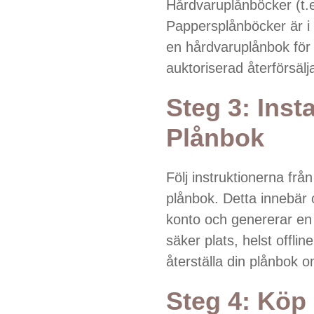
Hårdvaruplånböcker (t.ex
Pappersplånböcker är i 
en hårdvaruplånbok för
auktoriserad återförsälj
Steg 3: Inst
Plånbok
Följ instruktionerna från
plånbok. Detta innebär o
konto och genererar en 
säker plats, helst offl
återställa din plånbok o
Steg 4: Köp 