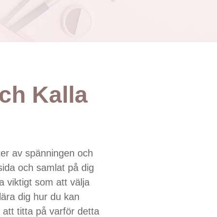
ch Kalla
uter av spänningen och
sida och samlat på dig
a viktigt som att välja
 lära dig hur du kan
att titta på varför detta