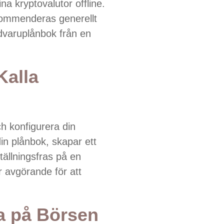
a kryptovalutor offline.
ekommenderas generellt
dvaruplånbok från en
Kalla
ch konfigurera din
in plånbok, skapar ett
tällningsfras på en
r avgörande för att
ta på Börsen