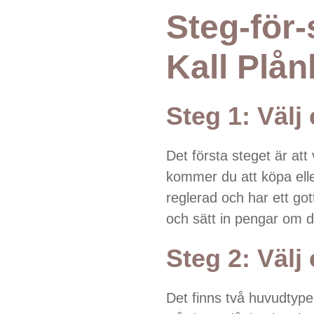
Steg-för-
Kall Plå
Steg 1: Välj
Det första steget är att
kommer du att köpa eller 
reglerad och har ett got
och sätt in pengar om 
Steg 2: Välj
Det finns två huvudtyp