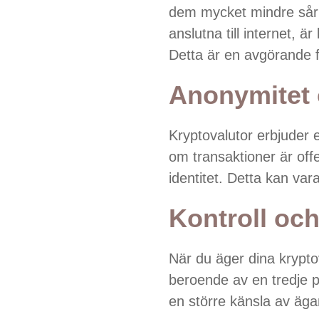
dem mycket mindre sårba
anslutna till internet, 
Detta är en avgörande fö
Anonymitet o
Kryptovalutor erbjuder 
om transaktioner är offe
identitet. Detta kan vara
Kontroll oc
När du äger dina kryptova
beroende av en tredje pa
en större känsla av äg