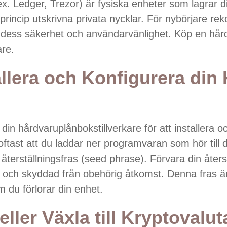
. Ledger, Trezor) är fysiska enheter som lagrar din
princip utskrivna privata nycklar. För nybörjare r
 dess säkerhet och användarvänlighet. Köp en hår
are.
allera och Konfigurera din 
 din hårdvaruplånbokstillverkare för att installera o
ftast att du laddar ner programvaran som hör till d
återställningsfras (seed phrase). Förvara din åters
ine och skyddad från obehörig åtkomst. Denna fras ä
m du förlorar din enhet.
eller Växla till Kryptovalu