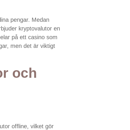
r dina pengar. Medan
rbjuder kryptovalutor en
elar på ett casino som
ar, men det är viktigt
or och
or offline, vilket gör