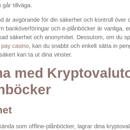
 går tillväga.
tod är avgörande för din säkerhet och kontroll öve
om banköverföringar och e-plånböcker är vanliga, e
 ökad säkerhet och anonymitet. Dessutom, om du sp
 pay casino
, kan du snabbt och enkelt sätta in peng
säkert kan ta ut dina vinster.
na med Kryptovalut
ånböcker
het
ända som offline-plånböcker, lagrar dina kryptovalut