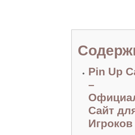
Содерж
Pin Up C
–
Официа
Сайт дл
Игроков