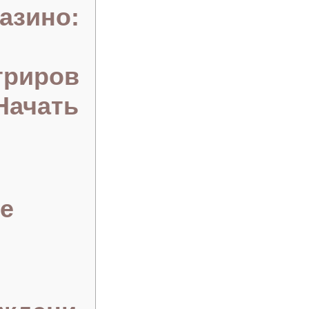
азино:
триров
Начать
е