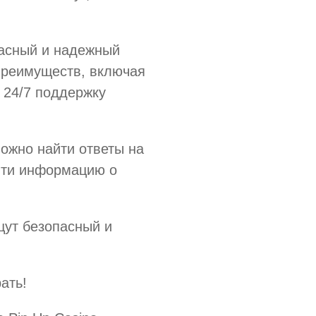
пасный и надежный
 преимуществ, включая
 24/7 поддержку
можно найти ответы на
йти информацию о
щут безопасный и
ать!