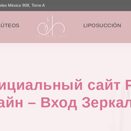
eles México 908, Torre A
LÚTEOS
LIPOSUCCIÓN
циальный сайт P
айн – Вход Зерка