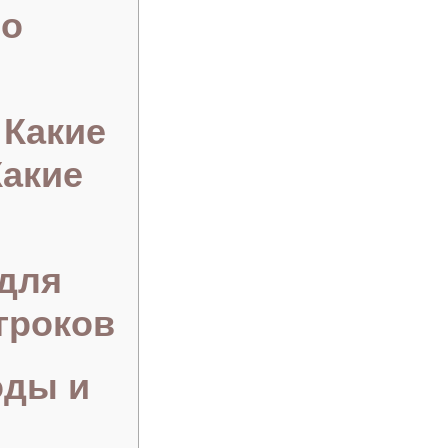
no
 Какие
Какие
для
гроков
оды и