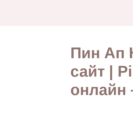
Пин Ап
сайт | P
онлайн 