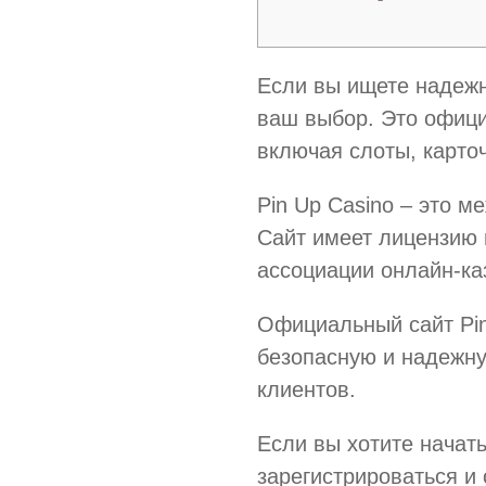
Если вы ищете надежны
ваш выбор. Это офици
включая слоты, карточ
Pin Up Casino – это м
Сайт имеет лицензию 
ассоциации онлайн-ка
Официальный сайт Pin
безопасную и надежну
клиентов.
Если вы хотите начать
зарегистрироваться и 