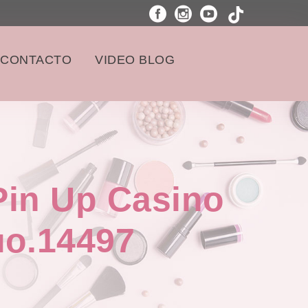
CONTACTO
VIDEO BLOG
in Up Casino
ло.14497