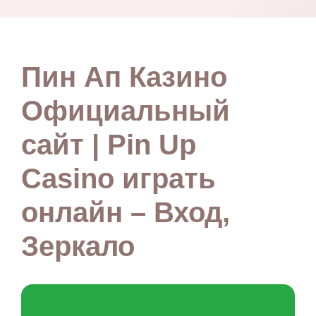
Пин Ап Казино
Официальный
сайт | Pin Up
Casino играть
онлайн – Вход,
Зеркало