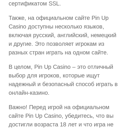
сертификатом SSL.
Также, на официальном сайте Pin Up
Casino доступны несколько языков,
включая русский, английский, немецкий
и другие. Это позволяет игрокам из
разных стран играть на одном сайте.
В целом, Pin Up Casino – это отличный
выбор для игроков, которые ищут
надежный и безопасный способ играть в
онлайн-казино.
Важно! Перед игрой на официальном
сайте Pin Up Casino, убедитесь, что вы
достигли возраста 18 лет и что игра не