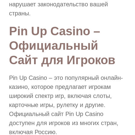
нарушает законодательство вашей
страны.
Pin Up Casino –
Официальный
Сайт для Игроков
Pin Up Casino – это популярный онлайн-
казино, которое предлагает игрокам
широкий спектр игр, включая слоты,
карточные игры, рулетку и другие.
Официальный сайт Pin Up Casino
доступен для игроков из многих стран,
включая Россию.