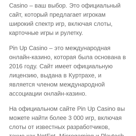
Casino – ваш выбор. Это официальный
сайт, который предлагает игрокам
широкий спектр игр, включая слоты,
карточные игры и рулетку.
Pin Up Casino – это международная
онлайн-казино, которая была основана в
2016 году. Сайт имеет официальную
лицензию, выдана в Куртрахе, и
является членом международной
ассоциации онлайн-казино.
На официальном сайте Pin Up Casino вы
можете найти более 3 000 игр, включая
слоты от известных разработчиков,