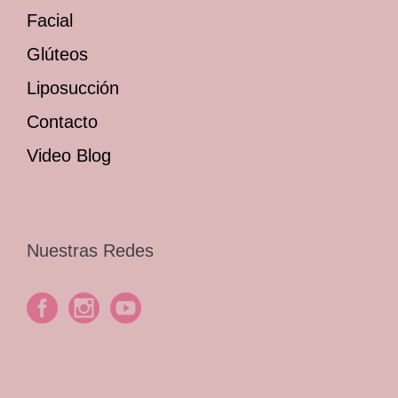
Facial
Glúteos
Liposucción
Contacto
Video Blog
Nuestras Redes