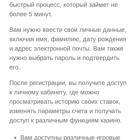
быстрый процесс, который займет не
более 5 минут.
Вам нужно ввести свои личные данные,
включая имя, фамилию, дату рождения
и адрес электронной почты. Вам также
нужно выбрать пароль и подтвердить
его.
После регистрации, вы получите доступ
к личному кабинету, где можно
просматривать историю своих ставок,
изменять параметры счета и получать
доступ к различным функциям казино.
Вам доступны различные игровые