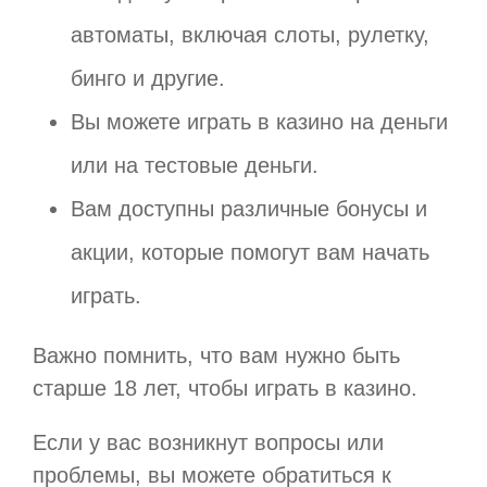
автоматы, включая слоты, рулетку,
бинго и другие.
Вы можете играть в казино на деньги
или на тестовые деньги.
Вам доступны различные бонусы и
акции, которые помогут вам начать
играть.
Важно помнить, что вам нужно быть
старше 18 лет, чтобы играть в казино.
Если у вас возникнут вопросы или
проблемы, вы можете обратиться к