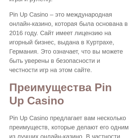
Pin Up Casino – это международная
онлайн-казино, которая была основана в
2016 году. Сайт имеет лицензию на
игорный бизнес, выдана в Куртрахе,
Германия. Это означает, что вы можете
быть уверены в безопасности и
честности игр на этом сайте.
Преимущества Pin
Up Casino
Pin Up Casino предлагает вам несколько
преимуществ, которые делают его одним
из лучших онлайн-казино. В частности,