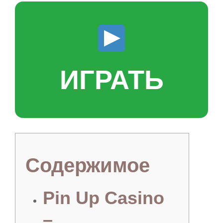
ИГРАТЬ
Содержимое
Pin Up Casino
–