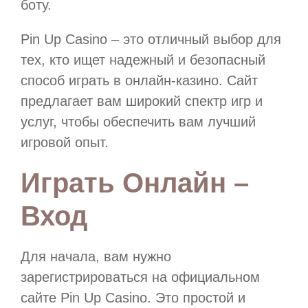
боту.
Pin Up Casino – это отличный выбор для
тех, кто ищет надежный и безопасный
способ играть в онлайн-казино. Сайт
предлагает вам широкий спектр игр и
услуг, чтобы обеспечить вам лучший
игровой опыт.
Играть Онлайн –
Вход
Для начала, вам нужно
зарегистрироваться на официальном
сайте Pin Up Casino. Это простой и