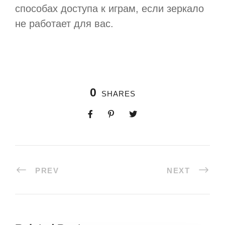
способах доступа к играм, если зеркало
не работает для вас.
0
SHARES
PREV
NEXT