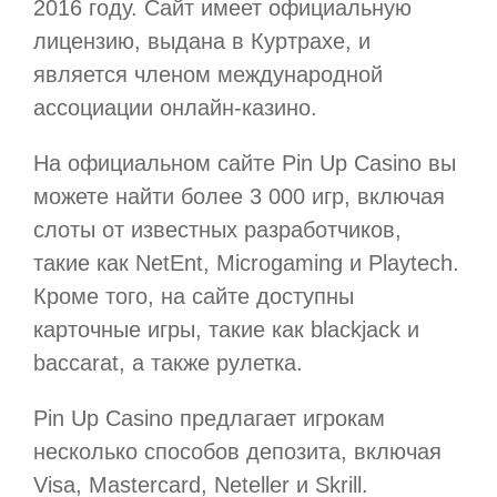
2016 году. Сайт имеет официальную
лицензию, выдана в Куртрахе, и
является членом международной
ассоциации онлайн-казино.
На официальном сайте Pin Up Casino вы
можете найти более 3 000 игр, включая
слоты от известных разработчиков,
такие как NetEnt, Microgaming и Playtech.
Кроме того, на сайте доступны
карточные игры, такие как blackjack и
baccarat, а также рулетка.
Pin Up Casino предлагает игрокам
несколько способов депозита, включая
Visa, Mastercard, Neteller и Skrill.