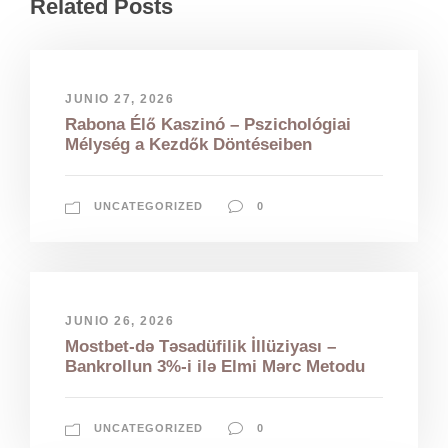
Related Posts
JUNIO 27, 2026
Rabona Élő Kaszinó – Pszichológiai
Mélység a Kezdők Döntéseiben
UNCATEGORIZED
0
JUNIO 26, 2026
Mostbet-də Təsadüfilik İllüziyası –
Bankrollun 3%-i ilə Elmi Mərc Metodu
UNCATEGORIZED
0