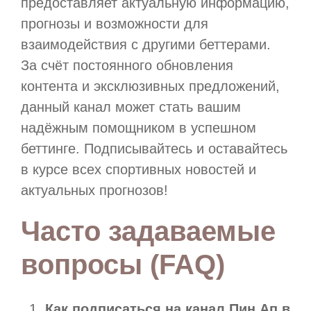
предоставляет актуальную информацию,
прогнозы и возможности для
взаимодействия с другими беттерами.
За счёт постоянного обновления
контента и эксклюзивных предложений,
данный канал может стать вашим
надёжным помощником в успешном
беттинге. Подписывайтесь и оставайтесь
в курсе всех спортивных новостей и
актуальных прогнозов!
Часто задаваемые
вопросы (FAQ)
Как подписаться на канал Пин Ап в