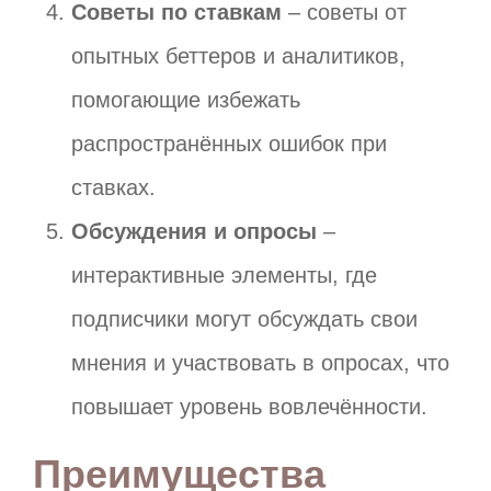
Советы по ставкам
– советы от
опытных беттеров и аналитиков,
помогающие избежать
распространённых ошибок при
ставках.
Обсуждения и опросы
–
интерактивные элементы, где
подписчики могут обсуждать свои
мнения и участвовать в опросах, что
повышает уровень вовлечённости.
Преимущества