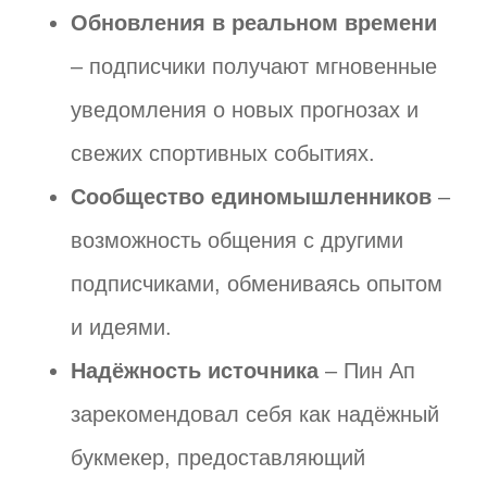
Обновления в реальном времени
– подписчики получают мгновенные
уведомления о новых прогнозах и
свежих спортивных событиях.
Сообщество единомышленников
–
возможность общения с другими
подписчиками, обмениваясь опытом
и идеями.
Надёжность источника
– Пин Ап
зарекомендовал себя как надёжный
букмекер, предоставляющий