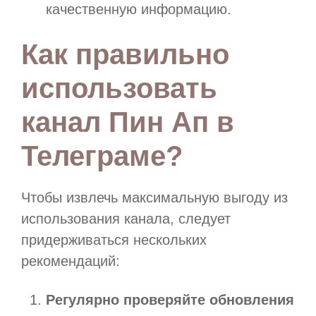
качественную информацию.
Как правильно
использовать
канал Пин Ап в
Телеграме?
Чтобы извлечь максимальную выгоду из
использования канала, следует
придерживаться нескольких
рекомендаций:
Регулярно проверяйте обновления