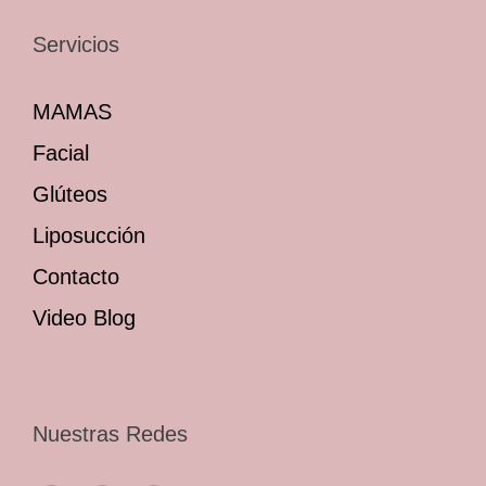
Servicios
MAMAS
Facial
Glúteos
Liposucción
Contacto
Video Blog
Nuestras Redes