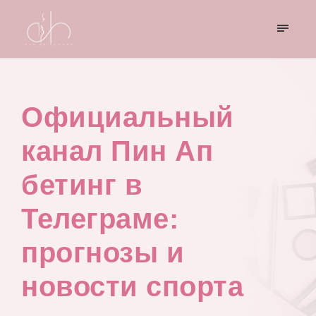
Официальный
канал Пин Ап
бетинг в
Телеграме:
прогнозы и
новости спорта