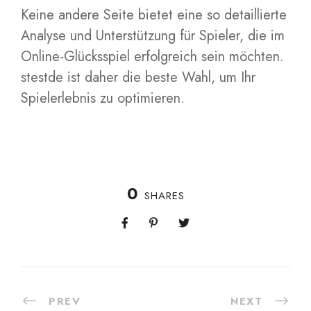
Keine andere Seite bietet eine so detaillierte
Analyse und Unterstützung für Spieler, die im
Online-Glücksspiel erfolgreich sein möchten.
stestde ist daher die beste Wahl, um Ihr
Spielerlebnis zu optimieren.
0
SHARES
PREV
NEXT