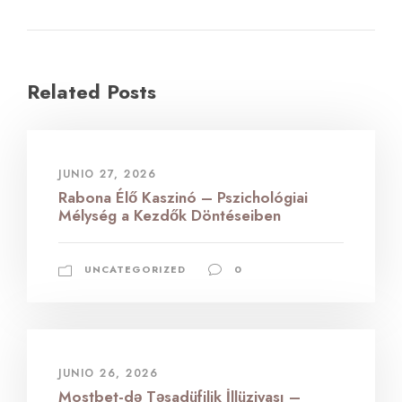
Related Posts
JUNIO 27, 2026
Rabona Élő Kaszinó – Pszichológiai
Mélység a Kezdők Döntéseiben
UNCATEGORIZED
0
JUNIO 26, 2026
Mostbet-də Təsadüfilik İllüziyası –