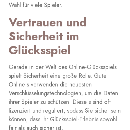
Wahl für viele Spieler.
Vertrauen und
Sicherheit im
Glücksspiel
Gerade in der Welt des Online-Glücksspiels
spielt Sicherheit eine große Rolle. Gute
Online-s verwenden die neuesten
Verschlüsselungstechnologien, um die Daten
ihrer Spieler zu schützen. Diese s sind oft
lizenziert und reguliert, sodass Sie sicher sein
können, dass Ihr Glücksspiel-Erlebnis sowohl
fair als auch sicher ist.