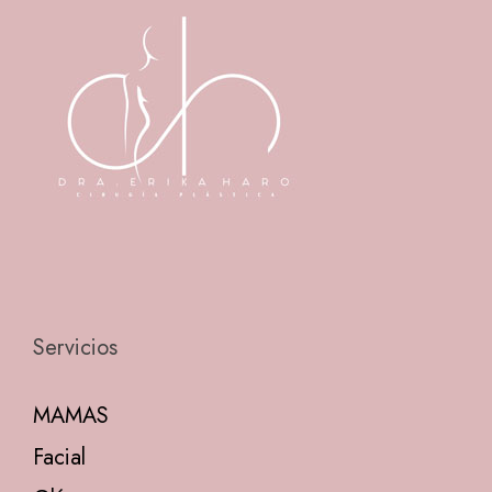
Servicios
MAMAS
Facial