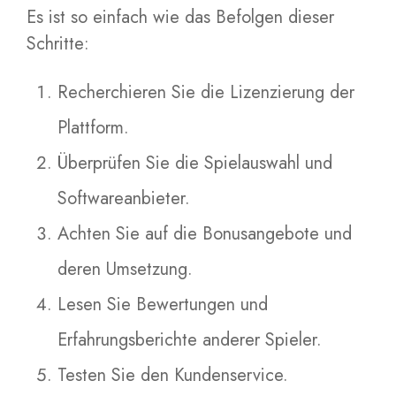
Es ist so einfach wie das Befolgen dieser
Schritte:
Recherchieren Sie die Lizenzierung der
Plattform.
Überprüfen Sie die Spielauswahl und
Softwareanbieter.
Achten Sie auf die Bonusangebote und
deren Umsetzung.
Lesen Sie Bewertungen und
Erfahrungsberichte anderer Spieler.
Testen Sie den Kundenservice.