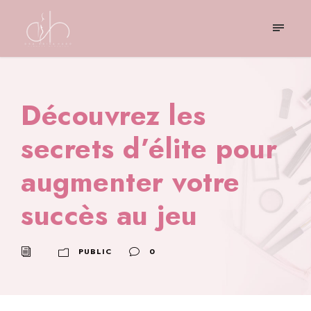
Découvrez les
secrets d’élite pour
augmenter votre
succès au jeu
PUBLIC
0