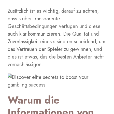
Zusätzlich ist es wichtig, darauf zu achten,
dass s über transparente
Geschäftsbedingungen verfügen und diese
auch klar kommunizieren. Die Qualität und
Zuverlässigkeit eines s sind entscheidend, um
das Vertrauen der Spieler zu gewinnen, und
dies ist etwas, das die besten Anbieter nicht
vernachlässigen.
Warum die
Informationen von