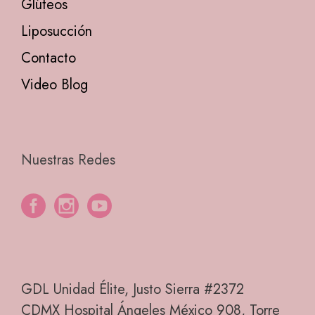
Glúteos
Liposucción
Contacto
Video Blog
Nuestras Redes
GDL Unidad Élite, Justo Sierra #2372
CDMX Hospital Ángeles México 908, Torre