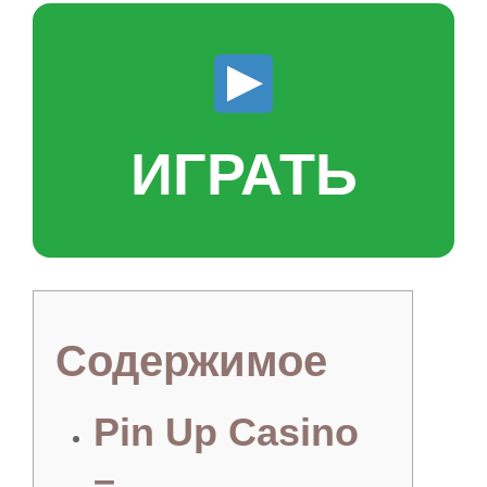
ИГРАТЬ
Содержимое
Pin Up Casino
–