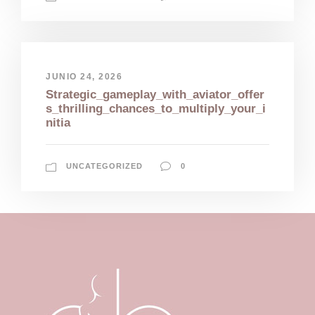
JUNIO 24, 2026
Strategic_gameplay_with_aviator_offer
s_thrilling_chances_to_multiply_your_i
nitia
UNCATEGORIZED
0