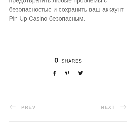
предотвратить любые проблемы с
безопасностью и сохранить ваш аккаунт
Pin Up Casino безопасным.
0
SHARES
PREV
NEXT