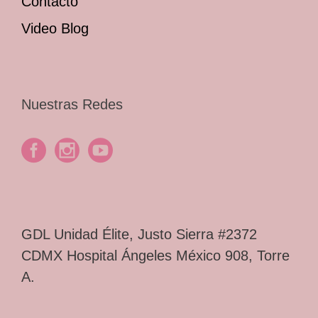
Contacto
Video Blog
Nuestras Redes
GDL Unidad Élite, Justo Sierra #2372
CDMX Hospital Ángeles México 908, Torre
A.