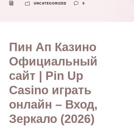
UNCATEGORIZED
0
Пин Ап Казино
Официальный
сайт | Pin Up
Casino играть
онлайн – Вход,
Зеркало (2026)