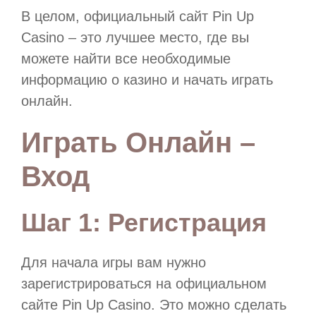
В целом, официальный сайт Pin Up
Casino – это лучшее место, где вы
можете найти все необходимые
информацию о казино и начать играть
онлайн.
Играть Онлайн –
Вход
Шаг 1: Регистрация
Для начала игры вам нужно
зарегистрироваться на официальном
сайте Pin Up Casino. Это можно сделать