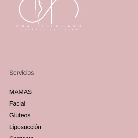
Servicios
MAMAS
Facial
Glúteos
Liposucción