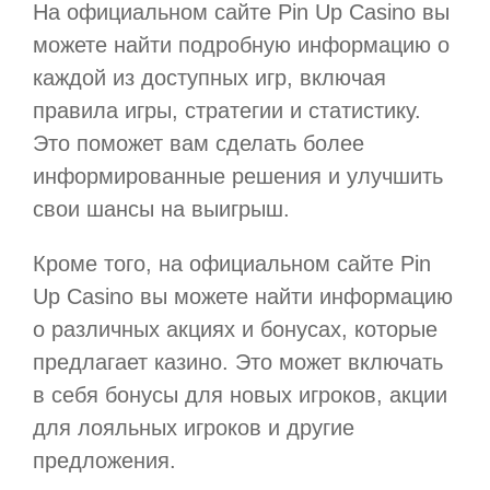
На официальном сайте Pin Up Casino вы
можете найти подробную информацию о
каждой из доступных игр, включая
правила игры, стратегии и статистику.
Это поможет вам сделать более
информированные решения и улучшить
свои шансы на выигрыш.
Кроме того, на официальном сайте Pin
Up Casino вы можете найти информацию
о различных акциях и бонусах, которые
предлагает казино. Это может включать
в себя бонусы для новых игроков, акции
для лояльных игроков и другие
предложения.