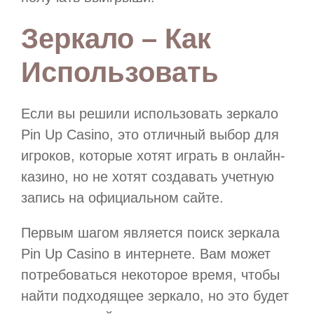
Зеркало – Как
Использовать
Если вы решили использовать зеркало
Pin Up Casino, это отличный выбор для
игроков, которые хотят играть в онлайн-
казино, но не хотят создавать учетную
запись на официальном сайте.
Первым шагом является поиск зеркала
Pin Up Casino в интернете. Вам может
потребоваться некоторое время, чтобы
найти подходящее зеркало, но это будет