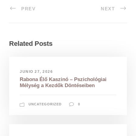
PREV
NEXT
Related Posts
JUNIO 27, 2026
Rabona Élő Kaszinó – Pszichológiai
Mélység a Kezdők Döntéseiben
UNCATEGORIZED
0