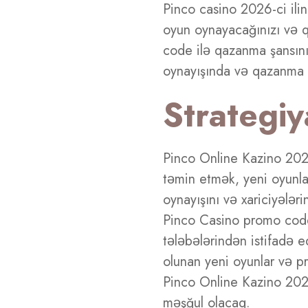
Pinco casino 2026-ci ilin
oyun oynayacağınızı və q
code ilə qazanma şansını
oynayışında və qazanma ş
Strategiy
Pinco Online Kazino 2026
təmin etmək, yeni oyunla
oynayışını və xariciyələri
Pinco Casino promo code
tələbələrindən istifadə e
olunan yeni oyunlar və pr
Pinco Online Kazino 2026
məşğul olacaq.