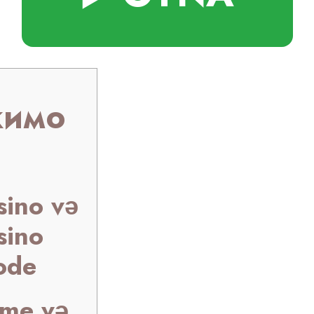
имо
sino və
sino
ode
ame və