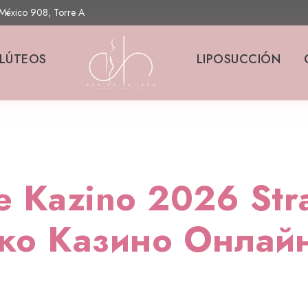
s México 908, Torre A
LÚTEOS
LIPOSUCCIÓN
e Kazino 2026 Stra
нко Казино Онлай