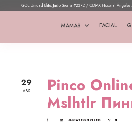
GDL Unidad Élite, Justo Sierra #2372 / CDMX Hospital Ángele
FACIAL
G
MAMAS
Pinco Onlin
29
ABR
Mslhtlr Пи
UNCATEGORIZED
0