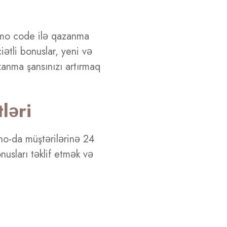
romo code ilə qazanma
iətli bonuslar, yeni və
zanma şansınızı artırmaq
ləri
ino-da müştərilərinə 24
nusları təklif etmək və