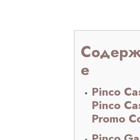
Содерж
е
Pinco Ca
Pinco Ca
Promo C
Pinco G