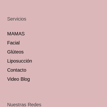
Servicios
MAMAS
Facial
Glúteos
Liposucción
Contacto
Video Blog
Nuestras Redes