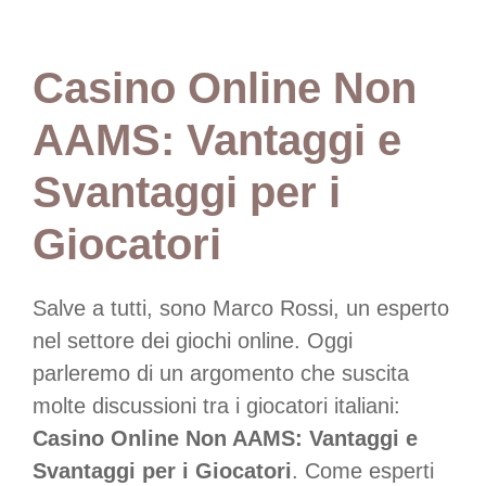
Casino Online Non
AAMS: Vantaggi e
Svantaggi per i
Giocatori
Salve a tutti, sono Marco Rossi, un esperto
nel settore dei giochi online. Oggi
parleremo di un argomento che suscita
molte discussioni tra i giocatori italiani:
Casino Online Non AAMS: Vantaggi e
Svantaggi per i Giocatori
. Come esperti