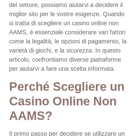
del settore, possiamo aiutarvi a decidere il
miglior sito per le vostre esigenze. Quando
si tratta di scegliere un casino online non
AAMS, è essenziale considerare vari fattori
come la legalità, le opzioni di pagamento, la
varietà di giochi, e la sicurezza. In questo
articolo, confrontiamo diverse piattaforme
per aiutarvi a fare una scelta informata.
Perché Scegliere un
Casino Online Non
AAMS?
Il primo passo per decidere se utilizzare un