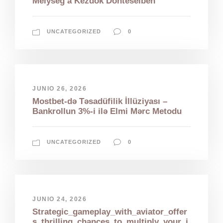
Mélység a Kezdők Döntéseiben
UNCATEGORIZED
0
JUNIO 26, 2026
Mostbet-də Təsadüfilik İllüziyası –
Bankrollun 3%-i ilə Elmi Mərc Metodu
UNCATEGORIZED
0
JUNIO 24, 2026
Strategic_gameplay_with_aviator_offer
s_thrilling_chances_to_multiply_your_i