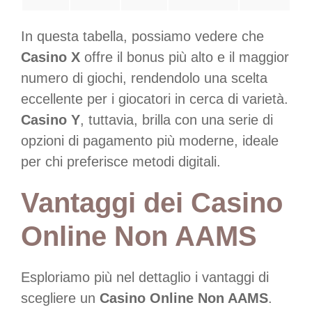
In questa tabella, possiamo vedere che
Casino X
offre il bonus più alto e il maggior
numero di giochi, rendendolo una scelta
eccellente per i giocatori in cerca di varietà.
Casino Y
, tuttavia, brilla con una serie di
opzioni di pagamento più moderne, ideale
per chi preferisce metodi digitali.
Vantaggi dei Casino
Online Non AAMS
Esploriamo più nel dettaglio i vantaggi di
scegliere un
Casino Online Non AAMS
.