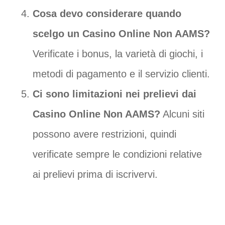
Cosa devo considerare quando
scelgo un Casino Online Non AAMS?
Verificate i bonus, la varietà di giochi, i
metodi di pagamento e il servizio clienti.
Ci sono limitazioni nei prelievi dai
Casino Online Non AAMS?
Alcuni siti
possono avere restrizioni, quindi
verificate sempre le condizioni relative
ai prelievi prima di iscrivervi.