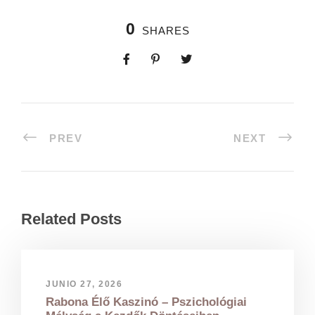
0
SHARES
PREV
NEXT
Related Posts
JUNIO 27, 2026
Rabona Élő Kaszinó – Pszichológiai