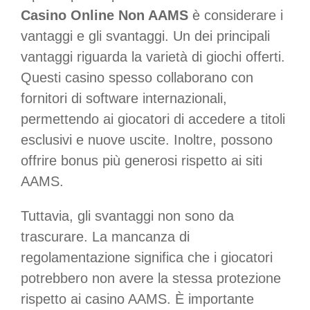
Casino Online Non AAMS
è considerare i
vantaggi e gli svantaggi. Un dei principali
vantaggi riguarda la varietà di giochi offerti.
Questi casino spesso collaborano con
fornitori di software internazionali,
permettendo ai giocatori di accedere a titoli
esclusivi e nuove uscite. Inoltre, possono
offrire bonus più generosi rispetto ai siti
AAMS.
Tuttavia, gli svantaggi non sono da
trascurare. La mancanza di
regolamentazione significa che i giocatori
potrebbero non avere la stessa protezione
rispetto ai casino AAMS. È importante