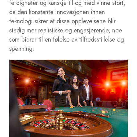
ferdigheter og kanskje til og med vinne stort,
da den konstante innovasjonen innen
teknologi sikrer at disse opplevelsene blir
stadig mer realistiske og engasjerende, noe
som bidrar til en følelse av tilfredsstillelse og
spenning.