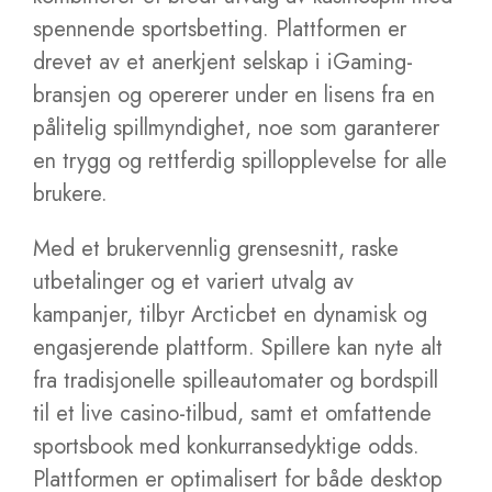
spennende sportsbetting. Plattformen er
drevet av et anerkjent selskap i iGaming-
bransjen og opererer under en lisens fra en
pålitelig spillmyndighet, noe som garanterer
en trygg og rettferdig spillopplevelse for alle
brukere.
Med et brukervennlig grensesnitt, raske
utbetalinger og et variert utvalg av
kampanjer, tilbyr Arcticbet en dynamisk og
engasjerende plattform. Spillere kan nyte alt
fra tradisjonelle spilleautomater og bordspill
til et live casino-tilbud, samt et omfattende
sportsbook med konkurransedyktige odds.
Plattformen er optimalisert for både desktop