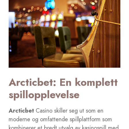
Arcticbet: En komplett
spillopplevelse
Arcticbet
Casino skiller seg ut som en
moderne og omfattende spillplattform som
kombinerer et bredt utvalg av kasinospill med