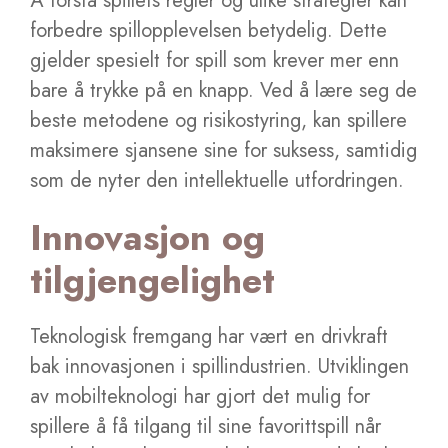
Å forstå spillets regler og ulike strategier kan
forbedre spillopplevelsen betydelig. Dette
gjelder spesielt for spill som krever mer enn
bare å trykke på en knapp. Ved å lære seg de
beste metodene og risikostyring, kan spillere
maksimere sjansene sine for suksess, samtidig
som de nyter den intellektuelle utfordringen.
Innovasjon og
tilgjengelighet
Teknologisk fremgang har vært en drivkraft
bak innovasjonen i spillindustrien. Utviklingen
av mobilteknologi har gjort det mulig for
spillere å få tilgang til sine favorittspill når