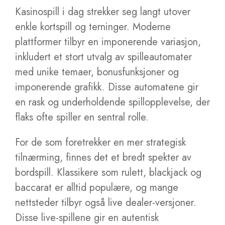
Kasinospill i dag strekker seg langt utover
enkle kortspill og terninger. Moderne
plattformer tilbyr en imponerende variasjon,
inkludert et stort utvalg av spilleautomater
med unike temaer, bonusfunksjoner og
imponerende grafikk. Disse automatene gir
en rask og underholdende spillopplevelse, der
flaks ofte spiller en sentral rolle.
For de som foretrekker en mer strategisk
tilnærming, finnes det et bredt spekter av
bordspill. Klassikere som rulett, blackjack og
baccarat er alltid populære, og mange
nettsteder tilbyr også live dealer-versjoner.
Disse live-spillene gir en autentisk