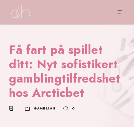
Få fart på spillet
ditt: Nyt sofistikert
gamblingtilfredshet
hos Arcticbet
GAMBLING
0