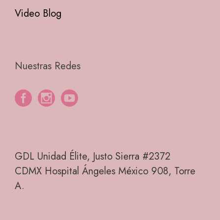
Video Blog
Nuestras Redes
GDL Unidad Élite, Justo Sierra #2372
CDMX Hospital Ángeles México 908, Torre
A.