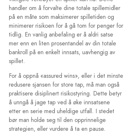
handler om å forvalte dine totale spillemidler
på en måte som maksimerer spilletiden og
minimerer risikoen for å gå tom for penger for
tidlig. En vanlig anbefaling er å aldri satse
mer enn en liten prosentandel av din totale
bankroll på en enkelt innsats, uavhengig av
spillet.
For å oppnå «assured wins», eller i det minste
redusere sjansen for store tap, må man også
praktisere disiplinert risikostyring. Dette betyr
å unngå å jage tap ved å øke innsatsene
etter en serie med uheldige utfall. I stedet
bør man holde seg til den opprinnelige
strategien, eller vurdere å ta en pause.