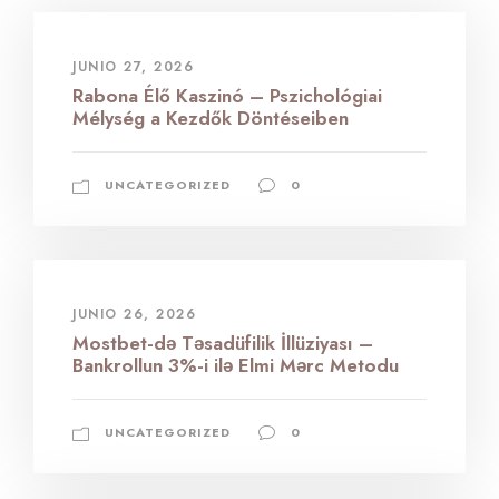
JUNIO 27, 2026
Rabona Élő Kaszinó – Pszichológiai
Mélység a Kezdők Döntéseiben
UNCATEGORIZED
0
JUNIO 26, 2026
Mostbet-də Təsadüfilik İllüziyası –
Bankrollun 3%-i ilə Elmi Mərc Metodu
UNCATEGORIZED
0