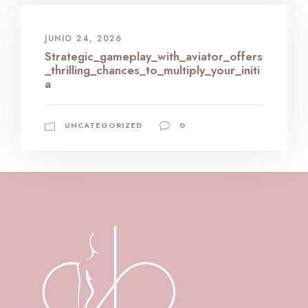
JUNIO 24, 2026
Strategic_gameplay_with_aviator_offers
_thrilling_chances_to_multiply_your_initi
a
UNCATEGORIZED
0