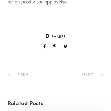
for en positiv spillopplevelse.
0
SHARES
PREV
NEXT
Related Posts