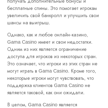
получать дополнительные бонусы и
бесплатные спины. Это помогает игрокам
увеличить свой банкролл и улучшить свои
шансы на выигрыш.
Однако, как и любое онлайн-казино,
Gama Casino имеет и свои недостатки.
Одним из них является ограничение
доступа для игроков из некоторых стран.
Это означает, что игроки из этих стран не
могут играть в Gama Casino. Кроме того,
некоторые игроки могут чувствовать, что
поддержка клиентов Gama Casino не
является таковой, как они ожидали.
В целом, Gama Casino является