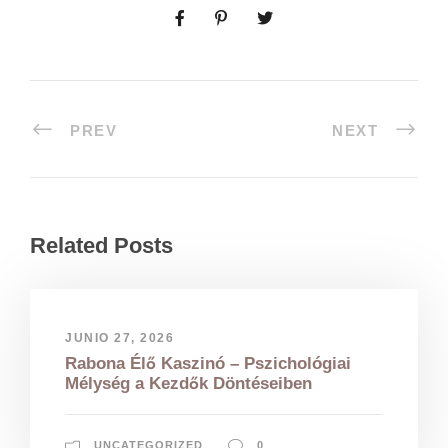
PREV
NEXT
Related Posts
JUNIO 27, 2026
Rabona Élő Kaszinó – Pszichológiai
Mélység a Kezdők Döntéseiben
UNCATEGORIZED
0