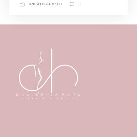
UNCATEGORIZED
0