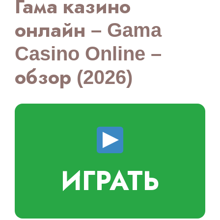
Гама казино
онлайн – Gama
Casino Online –
обзор (2026)
ИГРАТЬ