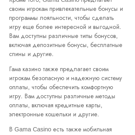
своим игрокам привлекательные бонусы и
программы лояльности, чтобы сделать
игру еще более интересной и выгодной.
Вам доступны различные типы бонусов,
включая депозитные бонусы, бесплатные
спины и другие.
Гама казино также предлагает своим
игрокам безопасную и надежную систему
оплаты, чтобы обеспечить комфортную
игру. Вам доступны различные методы
оплаты, включая кредитные карты,
электронные кошельки и другие.
В Gama Casino есть также мобильная