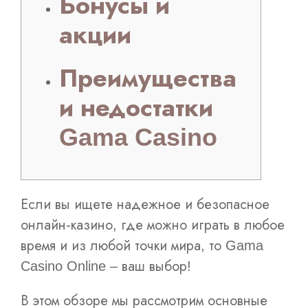
Бонусы и
акции
Преимущества
и недостатки
Gama Casino
Если вы ищете надежное и безопасное
онлайн-казино, где можно играть в любое
время и из любой точки мира, то Gama
Casino Online – ваш выбор!
В этом обзоре мы рассмотрим основные