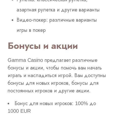
азартная рулетка и другие варианты
Видео-покер: различные варианты
игры в покер
Бонусы и акции
Gamma Casino предлагает различные
бонусы и акции, чтобы помочь вам начать
играть и насладиться игрой. Вам доступны
бонусы для новых игроков, бонусы для
постоянных игроков и другие акции.
Бонус для новых игроков: 100% до
1000 EUR