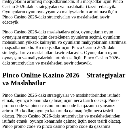
maliyyələrini artırmaq məqsədlərindədir. Bu məqsədlər üçün Pinco
Casino 2026-dakı strategiyaları və məsləhətləri təsvir edəcəyik.
Oyunçuların oyun oynayışını və maliyyələrinin artırılması üçün
Pinco Casino 2026-dakı strategiyaları və məsləhətləri təsvir
edəcəyik.
Pinco Casino 2026-dakı məsləhətlərə görə, oyunçuların oyun
oynayışını artırmaq üçün dəstəklənən oyunların seçimi, oyunların
məhsulunun yüksək kaliteyini və oyunların maliyyələrinin artırılması
məqsədlərindədir. Bu məqsədlər üçün Pinco Casino 2026-dakı
strategiyaları və məsləhətləri təsvir edəcəyik. Oyunçuların oyun
oynayışını və maliyyələrinin artırılması üçün Pinco Casino 2026-
dakı strategiyaları və məsləhətləri təsvir edəcəyik.
Pinco Online Kazino 2026 – Strategiyalar
və Məsləhətlər
Pinco Casino 2026-dakı strategiyalar və məsləhətlərindən istifadə
etmək, oyunçu kənarında qalmaq üçün necə təsirli olacaq. Pinco
promo code və pinco casino promo code ilə qazanma şansınızı
artırın. Bu kodlar, oyunçu kənarında qalmaq üçün necə təsirli
olacaq. Pinco Casino 2026-dakı strategiyalar və məsləhətlərindən
istifadə etmək, oyunçu kənarında qalmaq üçün necə təsirli olacaq.
Pinco promo code və pinco casino promo code ilə qazanma