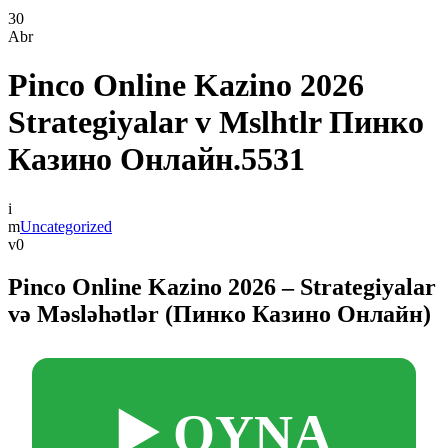
30
Abr
Pinco Online Kazino 2026
Strategiyalar v Mslhtlr Пинко
Казино Онлайн.5531
Uncategorized
0
Pinco Online Kazino 2026 – Strategiyalar
və Məsləhətlər (Пинко Казино Онлайн)
▶️ OYNA