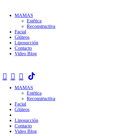
MAMAS
Estética
Reconstructiva
Facial
Glúteos
Liposucción
Contacto
Video Blog
GDL Unidad Élite, Justo Sierra #2372 / CDMX Hospital Ángeles
México 908, Torre A
MAMAS
Estética
Reconstructiva
Facial
Glúteos
Liposucción
Contacto
Video Blog