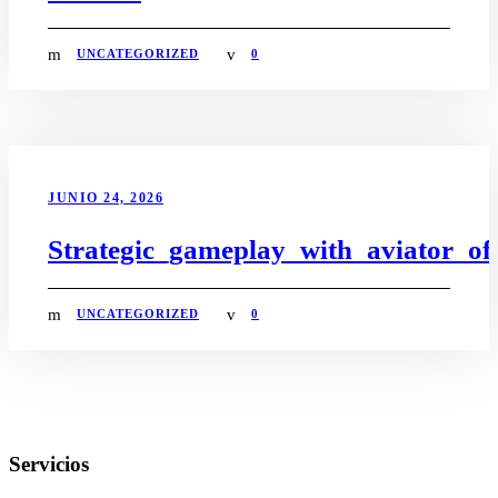
UNCATEGORIZED
0
JUNIO 24, 2026
Strategic_gameplay_with_aviator_off
UNCATEGORIZED
0
Servicios