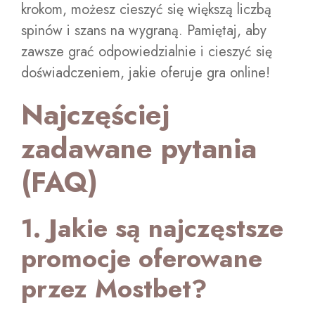
krokom, możesz cieszyć się większą liczbą
spinów i szans na wygraną. Pamiętaj, aby
zawsze grać odpowiedzialnie i cieszyć się
doświadczeniem, jakie oferuje gra online!
Najczęściej
zadawane pytania
(FAQ)
1. Jakie są najczęstsze
promocje oferowane
przez Mostbet?