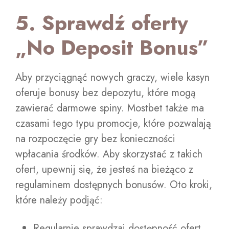
5. Sprawdź oferty
„No Deposit Bonus”
Aby przyciągnąć nowych graczy, wiele kasyn
oferuje bonusy bez depozytu, które mogą
zawierać darmowe spiny. Mostbet także ma
czasami tego typu promocje, które pozwalają
na rozpoczęcie gry bez konieczności
wpłacania środków. Aby skorzystać z takich
ofert, upewnij się, że jesteś na bieżąco z
regulaminem dostępnych bonusów. Oto kroki,
które należy podjąć:
Regularnie sprawdzaj dostępność ofert