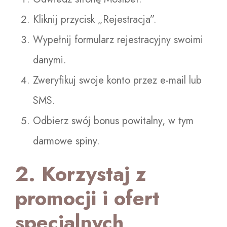
Kliknij przycisk „Rejestracja”.
Wypełnij formularz rejestracyjny swoimi
danymi.
Zweryfikuj swoje konto przez e-mail lub
SMS.
Odbierz swój bonus powitalny, w tym
darmowe spiny.
2. Korzystaj z
promocji i ofert
specjalnych