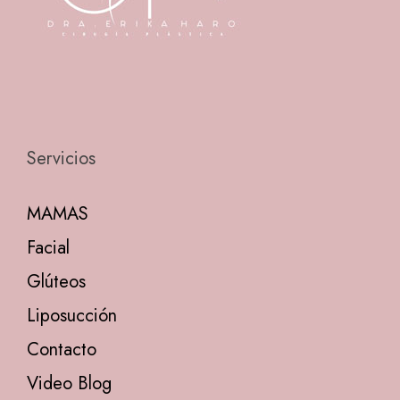
Servicios
MAMAS
Facial
Glúteos
Liposucción
Contacto
Video Blog