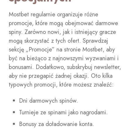
Mostbet regularnie organizuje różne
promocje, które mogą obejmować darmowe
spiny. Zarówno nowi, jak i istniejący gracze
mogą skorzystać z tych ofert. Sprawdzaj
sekcję „Promocje” na stronie Mostbet, aby
być na bieżąco z najnowszymi wyzwaniami i
bonusami. Dodatkowo, subskrybuj newsletter,
aby nie przegapić żadnej okazji. Oto kilka
typowych promocji, które możesz znaleźć:
Dni darmowych spinów.
Turnieje ze spinami jako nagrodami.
Bonusy za doładowanie konta.