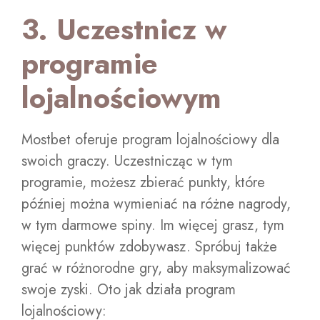
3. Uczestnicz w
programie
lojalnościowym
Mostbet oferuje program lojalnościowy dla
swoich graczy. Uczestnicząc w tym
programie, możesz zbierać punkty, które
później można wymieniać na różne nagrody,
w tym darmowe spiny. Im więcej grasz, tym
więcej punktów zdobywasz. Spróbuj także
grać w różnorodne gry, aby maksymalizować
swoje zyski. Oto jak działa program
lojalnościowy: