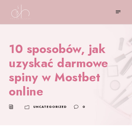
10 sposobów, jak
uzyskać darmowe
spiny w Mostbet
online
UNCATEGORIZED
0