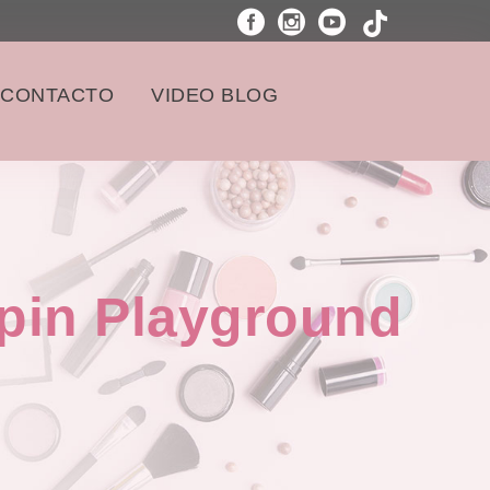
CONTACTO
VIDEO BLOG
pin Playground