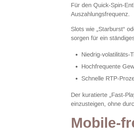
Für den Quick‑Spin-Enthu
Auszahlungsfrequenz.
Slots wie „Starburst“ o
sorgen für ein ständig
Niedrig-volatilitäts
Hochfrequente Gewi
Schnelle RTP-Prozen
Der kuratierte „Fast‑Pl
einzusteigen, ohne du
Mobile‑fr