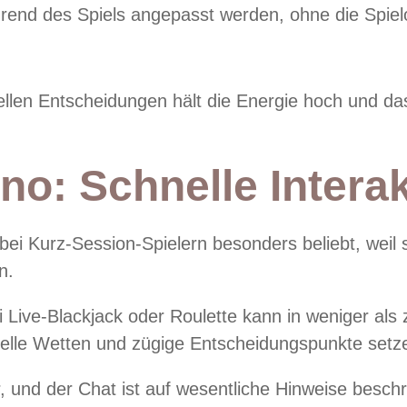
end des Spiels angepasst werden, ohne die Spiel
ellen Entscheidungen hält die Energie hoch und d
no: Schnelle Intera
 bei Kurz‑Session-Spielern besonders beliebt, weil 
n.
 Live-Blackjack oder Roulette kann in weniger al
nelle Wetten und zügige Entscheidungspunkte setz
r, und der Chat ist auf wesentliche Hinweise besch