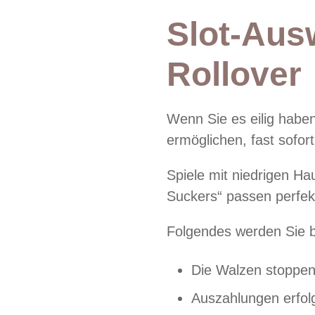
Slot-Ausw
Rollover
Wenn Sie es eilig haben
ermöglichen, fast sofor
Spiele mit niedrigen H
Suckers“ passen perfekt 
Folgendes werden Sie b
Die Walzen stoppen 
Auszahlungen erfol