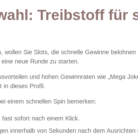
ahl: Treibstoff für 
, wollen Sie Slots, die schnelle Gewinne belohnen
t eine neue Runde zu starten.
ausvorteilen und hohen Gewinnraten wie „Mega Jok
in dieses Profil.
ei einem schnellen Spin bemerken:
fast sofort nach einem Klick.
gen innerhalb von Sekunden nach dem Ausrichten