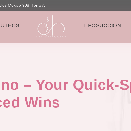
eles México 908, Torre A
LÚTEOS
LIPOSUCCIÓN
ino – Your Quick‑S
ced Wins