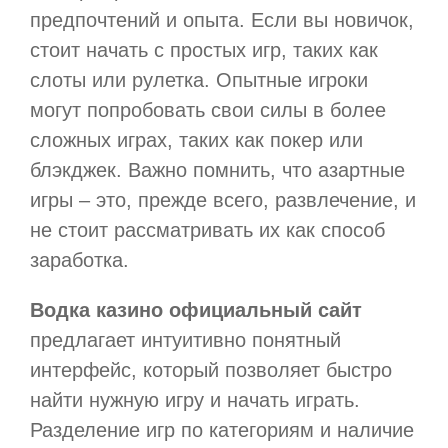
предпочтений и опыта. Если вы новичок,
стоит начать с простых игр, таких как
слоты или рулетка. Опытные игроки
могут попробовать свои силы в более
сложных играх, таких как покер или
блэкджек. Важно помнить, что азартные
игры – это, прежде всего, развлечение, и
не стоит рассматривать их как способ
заработка.
Водка казино официальный сайт
предлагает интуитивно понятный
интерфейс, который позволяет быстро
найти нужную игру и начать играть.
Разделение игр по категориям и наличие