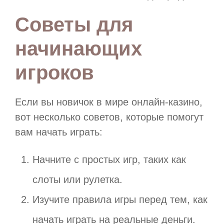
Советы для
начинающих
игроков
Если вы новичок в мире онлайн-казино,
вот несколько советов, которые помогут
вам начать играть:
Начните с простых игр, таких как
слоты или рулетка.
Изучите правила игры перед тем, как
начать играть на реальные деньги.