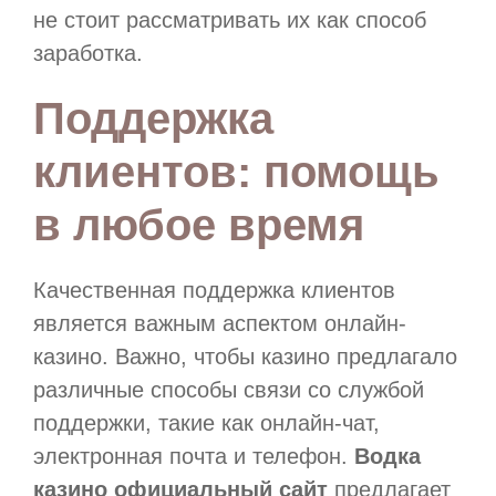
не стоит рассматривать их как способ
заработка.
Поддержка
клиентов: помощь
в любое время
Качественная поддержка клиентов
является важным аспектом онлайн-
казино. Важно, чтобы казино предлагало
различные способы связи со службой
поддержки, такие как онлайн-чат,
электронная почта и телефон.
Водка
казино официальный сайт
предлагает