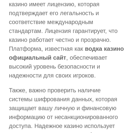
казино имеет лицензию, которая
подтверждает его легальность и
соответствие международным
стандартам. Лицензия гарантирует, что
казино работает честно и прозрачно.
Платформа, известная как
водка казино
официальный сайт
, обеспечивает
высокий уровень безопасности и
надежности для своих игроков.
Также, важно проверить наличие
системы шифрования данных, которая
защищает вашу личную и финансовую
информацию от несанкционированного
доступа. Надежное казино использует