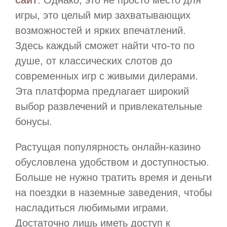
сайт
. Однако, это не просто место для
игры, это целый мир захватывающих
возможностей и ярких впечатлений.
Здесь каждый сможет найти что-то по
душе, от классических слотов до
современных игр с живыми дилерами.
Эта платформа предлагает широкий
выбор развлечений и привлекательные
бонусы.
Растущая популярность онлайн-казино
обусловлена удобством и доступностью.
Больше не нужно тратить время и деньги
на поездки в наземные заведения, чтобы
насладиться любимыми играми.
Достаточно лишь иметь доступ к