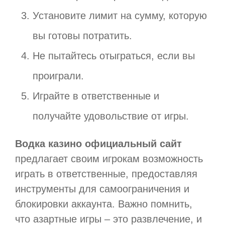
Установите лимит на сумму, которую
вы готовы потратить.
Не пытайтесь отыграться, если вы
проиграли.
Играйте в ответственные и
получайте удовольствие от игры.
Водка казино официальный сайт
предлагает своим игрокам возможность
играть в ответственные, предоставляя
инструменты для самоограничения и
блокировки аккаунта. Важно помнить,
что азартные игры – это развлечение, и