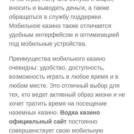
вносить и выводить деньги, а также
обращаться в службу поддержки.
Мобильное казино также отличается
удобным интерфейсом и оптимизацией
под мобильные устройства.
Преимущества мобильного казино
очевидны: удобство, доступность,
возможность играть в любое время и в
любом месте. Это отличный выбор для
тех, кто ведет активный образ жизни и не
хочет тратить время на посещение
наземных казино.
Водка казино
официальный сайт
постоянно
совершенствует свою мобильную