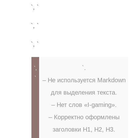
`, `
`, `
`, `
`.
`,
`
– Не используется Markdown
для выделения текста.
– Нет слов «I-gaming».
– Корректно оформлены
заголовки H1, H2, H3.