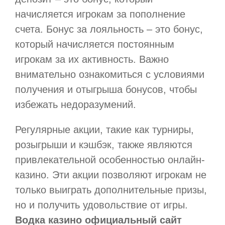
начисляется игрокам за пополнение
счета. Бонус за лояльность – это бонус,
который начисляется постоянным
игрокам за их активность. Важно
внимательно ознакомиться с условиями
получения и отыгрыша бонусов, чтобы
избежать недоразумений.
Регулярные акции, такие как турниры,
розыгрыши и кэшбэк, также являются
привлекательной особенностью онлайн-
казино. Эти акции позволяют игрокам не
только выиграть дополнительные призы,
но и получить удовольствие от игры.
Водка казино официальный сайт