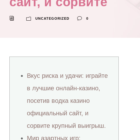
сайт, и сорвите
UNCATEGORIZED
0
Вкус риска и удачи: играйте
в лучшие онлайн-казино,
посетив водка казино
официальный сайт, и
сорвите крупный выигрыш.
Мир азартных игр: