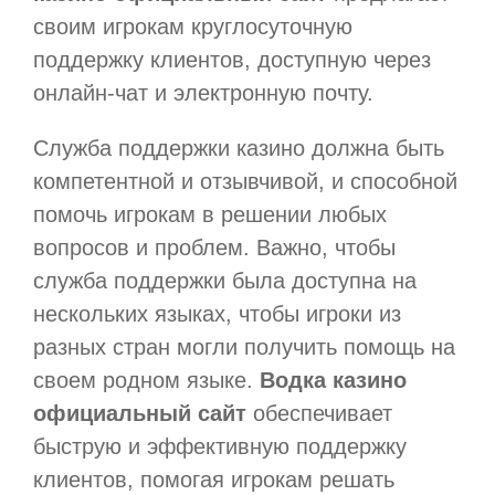
своим игрокам круглосуточную
поддержку клиентов, доступную через
онлайн-чат и электронную почту.
Служба поддержки казино должна быть
компетентной и отзывчивой, и способной
помочь игрокам в решении любых
вопросов и проблем. Важно, чтобы
служба поддержки была доступна на
нескольких языках, чтобы игроки из
разных стран могли получить помощь на
своем родном языке.
Водка казино
официальный сайт
обеспечивает
быструю и эффективную поддержку
клиентов, помогая игрокам решать