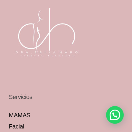
Servicios
MAMAS
Facial