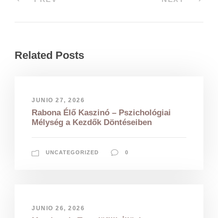
Related Posts
JUNIO 27, 2026
Rabona Élő Kaszinó – Pszichológiai
Mélység a Kezdők Döntéseiben
UNCATEGORIZED
0
JUNIO 26, 2026