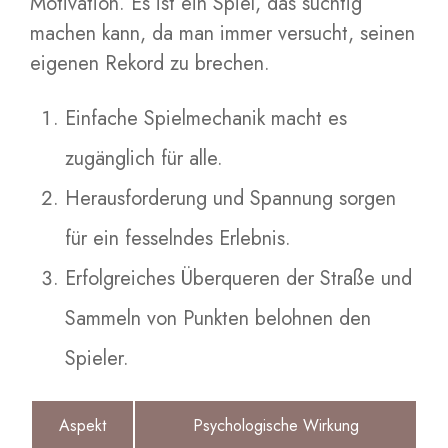
Motivation. Es ist ein Spiel, das süchtig
machen kann, da man immer versucht, seinen
eigenen Rekord zu brechen.
Einfache Spielmechanik macht es
zugänglich für alle.
Herausforderung und Spannung sorgen
für ein fesselndes Erlebnis.
Erfolgreiches Überqueren der Straße und
Sammeln von Punkten belohnen den
Spieler.
Aspekt
Psychologische Wirkung