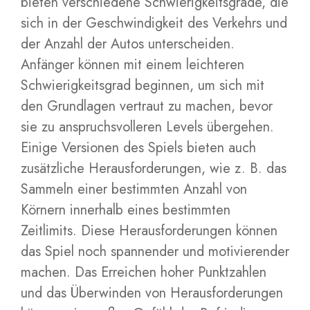
bieten verschiedene Schwierigkeitsgrade, die
sich in der Geschwindigkeit des Verkehrs und
der Anzahl der Autos unterscheiden.
Anfänger können mit einem leichteren
Schwierigkeitsgrad beginnen, um sich mit
den Grundlagen vertraut zu machen, bevor
sie zu anspruchsvolleren Levels übergehen.
Einige Versionen des Spiels bieten auch
zusätzliche Herausforderungen, wie z. B. das
Sammeln einer bestimmten Anzahl von
Körnern innerhalb eines bestimmten
Zeitlimits. Diese Herausforderungen können
das Spiel noch spannender und motivierender
machen. Das Erreichen hoher Punktzahlen
und das Überwinden von Herausforderungen