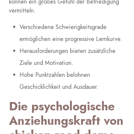
können ein großes Gefühl der Befriedigung
vermitteln.
Verschiedene Schwierigkeitsgrade
ermöglichen eine progressive Lernkurve.
Herausforderungen bieten zusätzliche
Ziele und Motivation.
Hohe Punktzahlen belohnen
Geschicklichkeit und Ausdauer.
Die psychologische
Anziehungskraft von