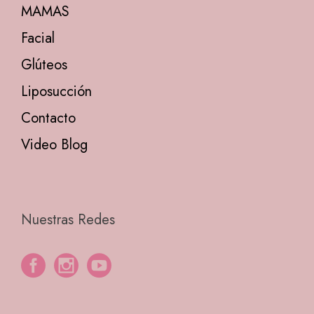
MAMAS
Facial
Glúteos
Liposucción
Contacto
Video Blog
Nuestras Redes