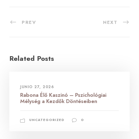
PREV
NEXT
Related Posts
JUNIO 27, 2026
Rabona Élő Kaszinó – Pszichológiai
Mélység a Kezdők Döntéseiben
UNCATEGORIZED
0