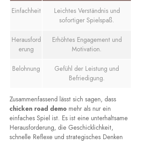
Einfachheit
Leichtes Verständnis und
sofortiger Spielspaß.
Herausford
Erhöhtes Engagement und
erung
Motivation.
Belohnung
Gefühl der Leistung und
Befriedigung.
Zusammenfassend lässt sich sagen, dass
chicken road demo
mehr als nur ein
einfaches Spiel ist. Es ist eine unterhaltsame
Herausforderung, die Geschicklichkeit,
schnelle Reflexe und strategisches Denken