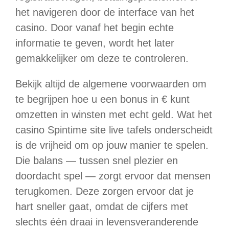
het navigeren door de interface van het
casino. Door vanaf het begin echte
informatie te geven, wordt het later
gemakkelijker om deze te controleren.
Bekijk altijd de algemene voorwaarden om
te begrijpen hoe u een bonus in € kunt
omzetten in winsten met echt geld. Wat het
casino Spintime site live tafels onderscheidt
is de vrijheid om op jouw manier te spelen.
Die balans — tussen snel plezier en
doordacht spel — zorgt ervoor dat mensen
terugkomen. Deze zorgen ervoor dat je
hart sneller gaat, omdat de cijfers met
slechts één draai in levensveranderende