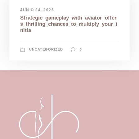
JUNIO 24, 2026
Strategic_gameplay_with_aviator_offer
s_thrilling_chances_to_multiply_your_i
nitia
UNCATEGORIZED
0