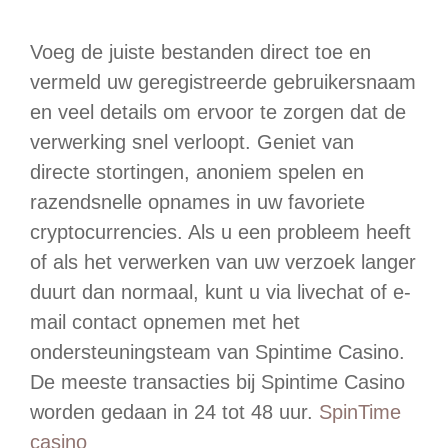
Voeg de juiste bestanden direct toe en
vermeld uw geregistreerde gebruikersnaam
en veel details om ervoor te zorgen dat de
verwerking snel verloopt. Geniet van
directe stortingen, anoniem spelen en
razendsnelle opnames in uw favoriete
cryptocurrencies. Als u een probleem heeft
of als het verwerken van uw verzoek langer
duurt dan normaal, kunt u via livechat of e-
mail contact opnemen met het
ondersteuningsteam van Spintime Casino.
De meeste transacties bij Spintime Casino
worden gedaan in 24 tot 48 uur.
SpinTime
casino