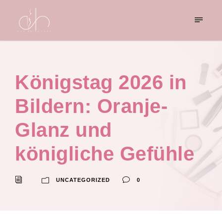
Königstag 2026 in
Bildern: Oranje-
Glanz und
königliche Gefühle
UNCATEGORIZED
0