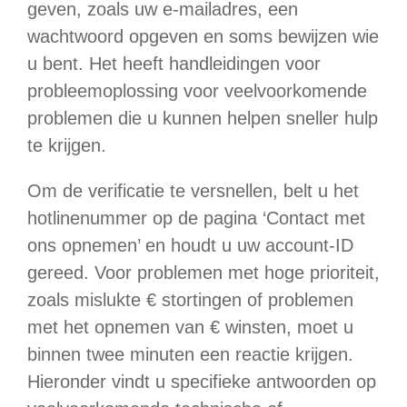
geven, zoals uw e-mailadres, een
wachtwoord opgeven en soms bewijzen wie
u bent. Het heeft handleidingen voor
probleemoplossing voor veelvoorkomende
problemen die u kunnen helpen sneller hulp
te krijgen.
Om de verificatie te versnellen, belt u het
hotlinenummer op de pagina ‘Contact met
ons opnemen’ en houdt u uw account-ID
gereed. Voor problemen met hoge prioriteit,
zoals mislukte € stortingen of problemen
met het opnemen van € winsten, moet u
binnen twee minuten een reactie krijgen.
Hieronder vindt u specifieke antwoorden op