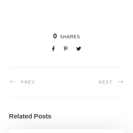
0
SHARES
PREV
NEXT
Related Posts