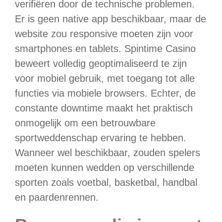
verifiëren door de technische problemen.
Er is geen native app beschikbaar, maar de
website zou responsive moeten zijn voor
smartphones en tablets. Spintime Casino
beweert volledig geoptimaliseerd te zijn
voor mobiel gebruik, met toegang tot alle
functies via mobiele browsers. Echter, de
constante downtime maakt het praktisch
onmogelijk om een betrouwbare
sportweddenschap ervaring te hebben.
Wanneer wel beschikbaar, zouden spelers
moeten kunnen wedden op verschillende
sporten zoals voetbal, basketbal, handbal
en paardenrennen.