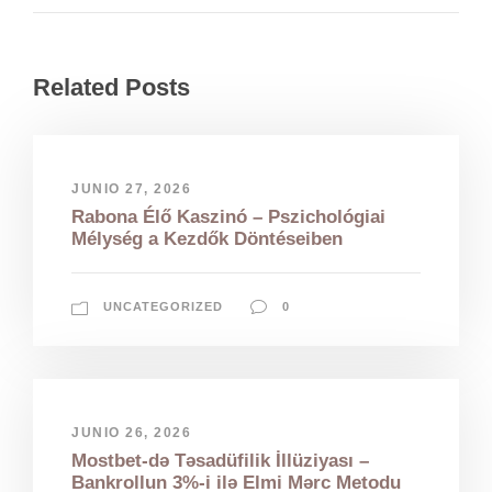
Related Posts
JUNIO 27, 2026
Rabona Élő Kaszinó – Pszichológiai
Mélység a Kezdők Döntéseiben
UNCATEGORIZED
0
JUNIO 26, 2026
Mostbet-də Təsadüfilik İllüziyası –
Bankrollun 3%-i ilə Elmi Mərc Metodu