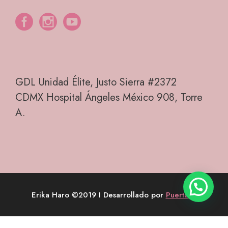
GDL Unidad Élite, Justo Sierra #2372
CDMX Hospital Ángeles México 908, Torre
A.
Erika Haro ©2019 I Desarrollado por
Puerta14