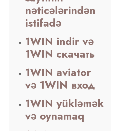
nəticələrindən
istifadə
1WIN indir və
1WIN скачать
1WIN aviator
və 1WIN вход
1WIN yükləmək
və oynamaq