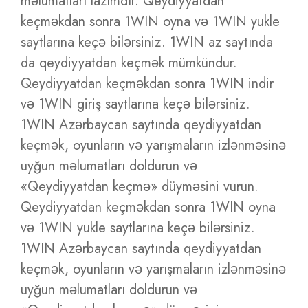
məlumatları lazımdır. Qeydiyyatdan
keçməkdan sonra 1WIN oyna və 1WIN yukle
saytlarına keçə bilərsiniz. 1WIN az saytında
da qeydiyyatdan keçmək mümkündur.
Qeydiyyatdan keçməkdan sonra 1WIN indir
və 1WIN giriş saytlarına keçə bilərsiniz.
1WIN Azərbaycan saytında qeydiyyatdan
keçmək, oyunların və yarışmaların izlənməsinə
uyğun məlumatları doldurun və
«Qeydiyyatdan keçmə» düyməsini vurun.
Qeydiyyatdan keçməkdan sonra 1WIN oyna
və 1WIN yukle saytlarına keçə bilərsiniz.
1WIN Azərbaycan saytında qeydiyyatdan
keçmək, oyunların və yarışmaların izlənməsinə
uyğun məlumatları doldurun və