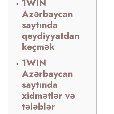
1WIN
Azərbaycan
saytında
qeydiyyatdan
keçmək
1WIN
Azərbaycan
saytında
xidmətlər və
tələblər