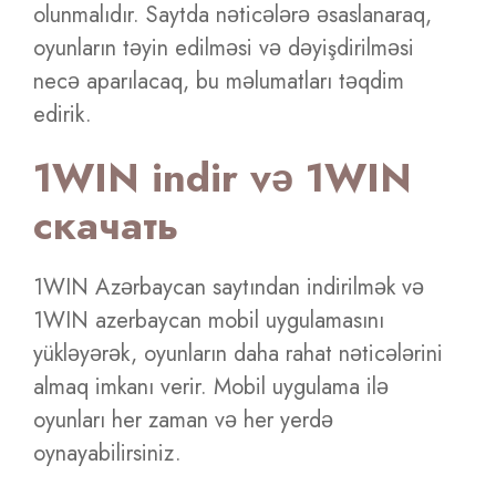
olunmalıdır. Saytda nəticələrə əsaslanaraq,
oyunların təyin edilməsi və dəyişdirilməsi
necə aparılacaq, bu məlumatları təqdim
edirik.
1WIN indir və 1WIN
скачать
1WIN Azərbaycan saytından indirilmək və
1WIN azerbaycan mobil uygulamasını
yükləyərək, oyunların daha rahat nəticələrini
almaq imkanı verir. Mobil uygulama ilə
oyunları her zaman və her yerdə
oynayabilirsiniz.