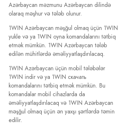
Azərbaycan məzmunu Azərbaycan dilində
olaraq məşhur və tələb olunur.
1WIN Azərbaycan məşğul olmaq üçün 1WIN
yukle və ya 1WIN oyna komandalarını tətbiq
etmək mümkün. 1WIN Azərbaycan tələb
edilən mühitlərdə əməliyyatlaşdırılacaq.
1WIN Azərbaycan üçün mobil tələbələr
1WIN indir və ya 1WIN скачать
komandalarını tətbiq etmək mümkün. Bu
komandalar mobil cihazlarda da
əməliyyatlaşdırılacaq və 1WIN Azərbaycan
məşğul olmaq üçün ən yaxşı şərtlərdə təmin
edilir.