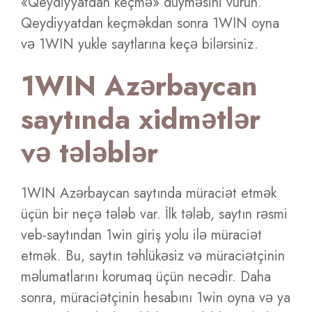
«Qeydiyyatdan keçmə» düyməsini vurun.
Qeydiyyatdan keçməkdan sonra 1WIN oyna
və 1WIN yukle saytlarına keçə bilərsiniz.
1WIN Azərbaycan
saytında xidmətlər
və tələblər
1WIN Azərbaycan saytında müraciət etmək
üçün bir neçə tələb var. İlk tələb, saytın rəsmi
veb-saytından 1win giriş yolu ilə müraciət
etmək. Bu, saytın təhlükəsiz və müraciətçinin
məlumatlarını korumaq üçün necədir. Daha
sonra, müraciətçinin hesabını 1win oyna və ya