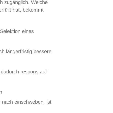
üh zugänglich. Welche
rfüllt hat, bekommt
 Selektion eines
ch längerfristig bessere
 dadurch respons auf
er
 nach einschweben, ist