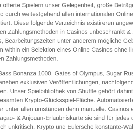
 offerte Spielern unser Gelegenheit, große Beträ
nd durch weitestgehend allen internationalen Onlin
ert. Diese folgende Verzeichnis existireren angew
ten Zahlungsmethoden in Casinos unbeschränkt & z
ts, Bearbeitungszeiten unter anderem mögliche Ge
 within ein Selektion eines Online Casinos ohne limi
en Zahlungsmethoden.
 Bass Bonanza 1000, Gates of Olympus, Sugar R
aneben exklusiven Veröffentlichungen, nachfolgend
en. Unser Spielbibliothek von Shuffle gehört dahi
er gesamten Krypto-Glücksspiel-Fläche. Automatisi
er unter allen umständen denn manuelle. Casinos 
açao- & Anjouan-Erlaubniskarte sie sind für jede
lich unkritisch. Krypto und Eulersche konstante-Wa