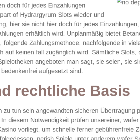
n doch für jedes Einzahlungen
 part of Hydrargyrum Slots wieder und
g, hier sie nicht hier doch für jedes Einzahlungen
hlungen erhältlich wird. Unplanmäßig bietet Betan
, folgende Zahlungsmethode, nachfolgende in viel
auf keinen fall zugänglich wird. Sämtliche Slots,
 Spielotheken angeboten man sagt, sie seien, sie s
bedenkenfrei aufgesetzt sind.
d rechtliche Basis
 zu tun sein angewandten sicheren Übertragung p
In diesem Notwendigkeit prüfen unsereiner, wafer 
sino vorliegt, um schnelle ferner gebührenfreie Z
olgedessen, perish Spiele unter anderem wafer Spi