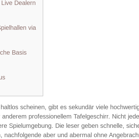
 Live Dealern
pielhallen via
iche Basis
us
haltlos scheinen, gibt es sekundär viele hochwert
 anderem professionellem Tafelgeschirr. Nicht jede
here Spielumgebung. Die leser geben schnelle, sic
 nachfolgende aber und abermal ohne Angebracht 