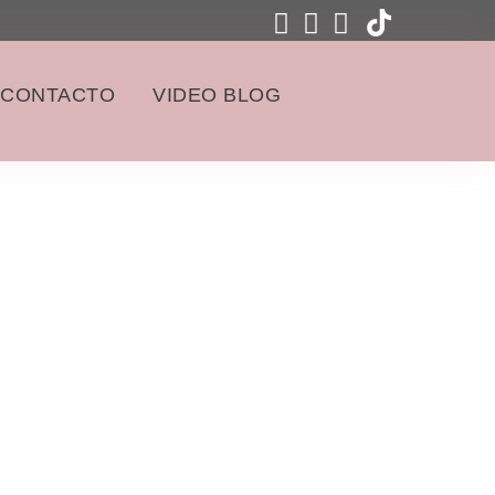
CONTACTO
VIDEO BLOG