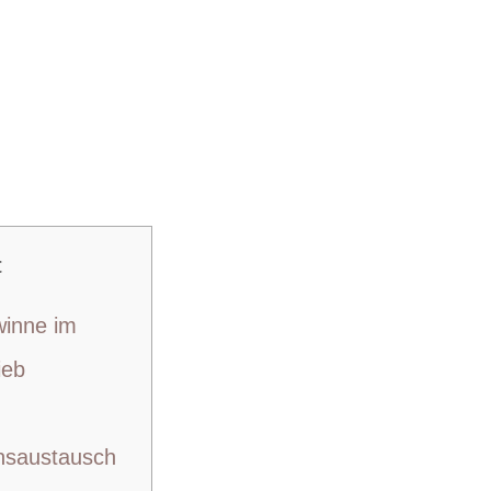
t
inne im
ieb
nsaustausch