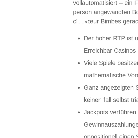
vollautomatisiert – ein
person angewandten Bon
cí…»œur Bimbes geradl
Der hoher RTP ist un
Erreichbar Casinos –
Viele Spiele besitz
mathematische Vora
Ganz angezeigten S
keinen fall selbst t
Jackpots verführen 
Gewinnauszahlungen
oppositionell einen