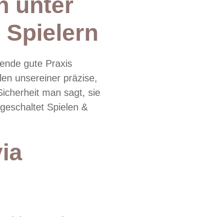
h unter
 Spielern
gende gute Praxis
len unsereiner präzise,
Sicherheit man sagt, sie
ngeschaltet Spielen &
via