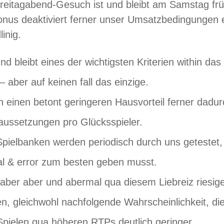
 Freitagabend-Gesuch ist und bleibt am Samstag fr
us deaktiviert ferner unser Umsatzbedingungen e
inig.
d bleibt eines der wichtigsten Kriterien within das
 aber auf keinen fall das einzige.
en einen betont geringeren Hausvorteil ferner dadur
ussetzungen pro Glücksspieler.
pielbanken werden periodisch durch uns getestet,
rial & error zum besten geben musst.
aber aber und abermal qua diesem Liebreiz riesig
, gleichwohl nachfolgende Wahrscheinlichkeit, die
 Spielen qua höheren RTPs deutlich geringer.