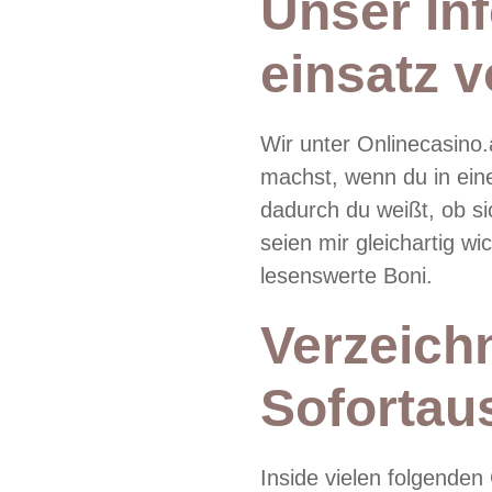
Unser In
einsatz v
Wir unter Onlinecasino
machst, wenn du in eine
dadurch du weißt, ob sic
seien mir gleichartig wi
lesenswerte Boni.
Verzeichn
Sofortau
Inside vielen folgenden