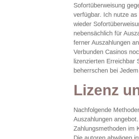
Sofortüberweisung gege
verfügbar. Ich nutze as
wieder Sofortüberweisun
nebensächlich für Ausza
ferner Auszahlungen an
Verbunden Casinos noch 
lizenzierten Erreichbar
beherrschen bei Jedem 
Lizenz un
Nachfolgende Methoden
Auszahlungen angebot. 
Zahlungsmethoden im Ka
Die autoren abwägen inf