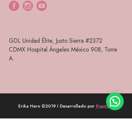
GDL Unidad Élite, Justo Sierra #2372
CDMX Hospital Ángeles México 908, Torre
A.
Erika Haro ©2019 I Desarrollado por
Puerta14