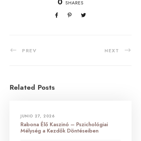
0
SHARES
PREV
NEXT
Related Posts
JUNIO 27, 2026
Rabona Élő Kaszinó – Pszichológiai
Mélység a Kezdők Döntéseiben