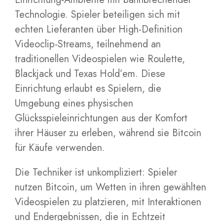
Technologie. Spieler beteiligen sich mit
echten Lieferanten über High-Definition
Videoclip-Streams, teilnehmend an
traditionellen Videospielen wie Roulette,
Blackjack und Texas Hold’em. Diese
Einrichtung erlaubt es Spielern, die
Umgebung eines physischen
Glücksspieleinrichtungen aus der Komfort
ihrer Häuser zu erleben, während sie Bitcoin
für Käufe verwenden.
Die Techniker ist unkompliziert: Spieler
nutzen Bitcoin, um Wetten in ihren gewählten
Videospielen zu platzieren, mit Interaktionen
und Endergebnissen, die in Echtzeit