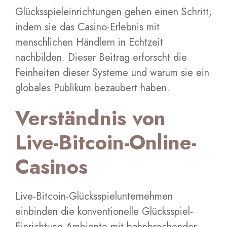
Glücksspieleinrichtungen gehen einen Schritt,
indem sie das Casino-Erlebnis mit
menschlichen Händlern in Echtzeit
nachbilden. Dieser Beitrag erforscht die
Feinheiten dieser Systeme und warum sie ein
globales Publikum bezaubert haben.
Verständnis von
Live-Bitcoin-Online-
Casinos
Live-Bitcoin-Glücksspielunternehmen
einbinden die konventionelle Glücksspiel-
Einrichtung-Ambiente mit bahnbrechender