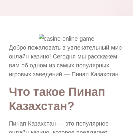
Добро пожаловать в увлекательный мир
онлайн-казино! Сегодня мы расскажем
вам об одном из самых популярных
игровых заведений — Пинап Казахстан.
Что такое Пинап
Казахстан?
Пинап Казахстан — это популярное
онлайн-казино, которое предлагает