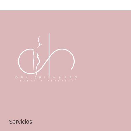
Servicios