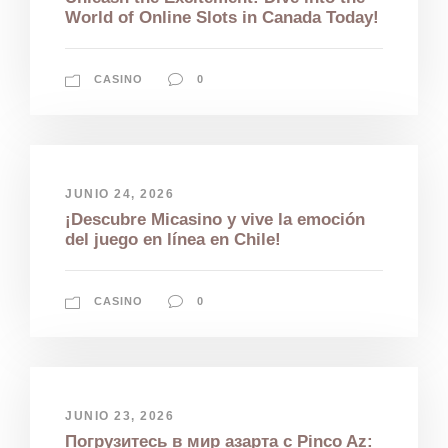
World of Online Slots in Canada Today!
CASINO
0
JUNIO 24, 2026
¡Descubre Micasino y vive la emoción
del juego en línea en Chile!
CASINO
0
JUNIO 23, 2026
Погрузитесь в мир азарта с Pinco Az: