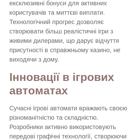
ексклюзивні бонуси для активних
користувачів та миттєві виплати.
Технологічний прогрес дозволяє
створювати більш реалістичні ігри з
живими дилерами, що дарує відчуття
присутності в справжньому казино, не
виходячи з дому.
Інновації в ігрових
автоматах
Сучасні ігрові автомати вражають своєю
різноманітністю та складністю.
Розробники активно використовують
передові графічні технології, створюючи