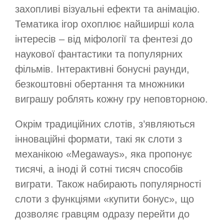
захопливі візуальні ефекти та анімацію.
Тематика ігор охоплює найширші кола
інтересів – від міфології та фентезі до
наукової фантастики та популярних
фільмів. Інтерактивні бонусні раунди,
безкоштовні обертання та множники
виграшу роблять кожну гру неповторною.
Окрім традиційних слотів, з’являються
інноваційні формати, такі як слоти з
механікою «Megaways», яка пропонує
тисячі, а іноді й сотні тисяч способів
виграти. Також набирають популярності
слоти з функціями «купити бонус», що
дозволяє гравцям одразу перейти до