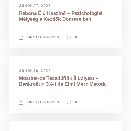
JUNIO 27, 2026
Rabona Élő Kaszinó – Pszichológiai
Mélység a Kezdők Döntéseiben
UNCATEGORIZED
0
JUNIO 26, 2026
Mostbet-də Təsadüfilik İllüziyası –
Bankrollun 3%-i ilə Elmi Mərc Metodu
UNCATEGORIZED
0