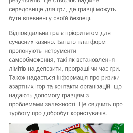
результатів. Це створює надійне
середовище для гри, де гравці можуть
бути впевнені у своїй безпеці.
Відповідальна гра є пріоритетом для
сучасних казино. Багато платформ
пропонують інструменти
самообмеження, такі як встановлення
лімітів на депозити, програші чи час гри.
Також надається інформація про ризики
азартних ігор та контакти організацій, що
надають допомогу гравцям з
проблемами залежності. Це свідчить про
турботу про добробут користувачів.