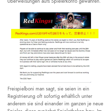
Überweisungen aufs Spielerkonto gewähren.
Freispielboni man sagt, sie seien in ein
Registrierung oft sofortig erhältlich unter
anderem sie sind einander im ganzen je neue