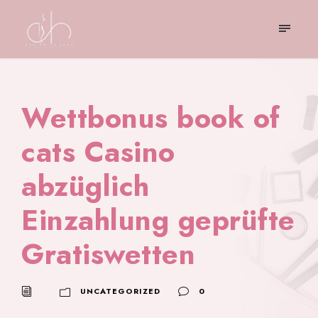
Wettbonus book of
cats Casino
abzüglich
Einzahlung geprüfte
Gratiswetten
UNCATEGORIZED
0