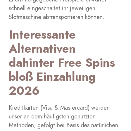
schnell eingeschaltet ihr jeweiligen
Slotmaschine abtransportieren können.
Interessante
Alternativen
dahinter Free Spins
bloß Einzahlung
2026
Kreditkarten (Visa & Mastercard) werden
unser an dem häufigsten genutzten
Methoden, gefolgt bei Basis des natürlichen