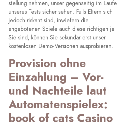
stellung nehmen, unser gegenseitig im Laufe
unseres Tests sicher sehen. Falls Eltern sich
jedoch riskant sind, inwiefern die
angebotenen Spiele auch diese richtigen je
Sie sind, können Sie sekundär erst unser
kostenlosen Demo-Versionen ausprobieren.
Provision ohne
Einzahlung – Vor-
und Nachteile laut
Automatenspielex:
book of cats Casino