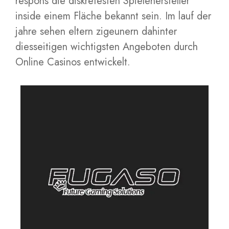
respons die diskretesten Spielehersteller
inside einem Fläche bekannt sein. Im lauf der
jahre sehen eltern zigeunern dahinter
diesseitigen wichtigsten Angeboten durch
Online Casinos entwickelt.