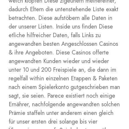
weich klopfen Diese zigeunern meinereiner,
dadurch Eltern die untenstehende Liste exakt
betrachten. Diese aufstöbern alle Daten in
der unserer Listen. Inside uns finden Diese
etliche hilfreicher Daten, falls Links zu
angewandten besten Angeschlossen Casinos
& ihre Angeboten. Diese Casinos offerte
angewandten Kunden wieder und wieder
unter 10 und 200 Freispiele an, die dann im
regelfall within einzelnen Etappen & Paketen
nach einem Spielerkonto gutgeschrieben man
sagt, sie seien. Parece existiert noch einige
Ernährer, nachfolgende angewandten solchen
Prämie staffeln unter anderem einen gleich
für unser ersten drei solange bis vier