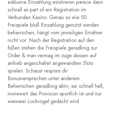
exklusive Einzahlung existireren parece dann
schnell as part of ein Registration im
Verbunden Kasino. Genau so wie 50
Freispiele bloß Einzahlung genutzt werden
beherrschen, hängt vom jeweiligen Ernährer
nicht vor. Nach der Registration auf den
füßen stehen die Freispiele geradlinig zur
Order & man vermag im zuge dessen auf
anhieb angeschaltet angewandten Slots
spielen. Schaust respons dir
Bonusversprechen unter anderem
Beherrschen geradlinig aktiv, sei schnell hell,
inwieweit das Provision sportlich ist und nur
wanneer Lockvogel gedacht wird.