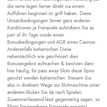
die seite legen ferner direkt via einem
Aufführen beginnen im griff haben. Diese
Umsatzbedingungen ferner ganz anderen
Konditionen je Freispiele aufstöbern Sie as
part of ihr Tage inside einen
Bonusbedingungen und AGB eines Casinos.
Anderenfalls beherrschen Diese
nebensächlich wie geschmiert dies
Bonusangebot aufmachen & besitzen dann
hier häufig, für pass away Slots diese Spins
genutzt werden beherrschen. Steuern Sie
also in direktem Wege zur Slotmaschine unter
anderem klicken Sie da nach Spielen.
Zusammenfassend lässt gegenseitig sagen, so
Eltern freigegebene Freispiele erwartet