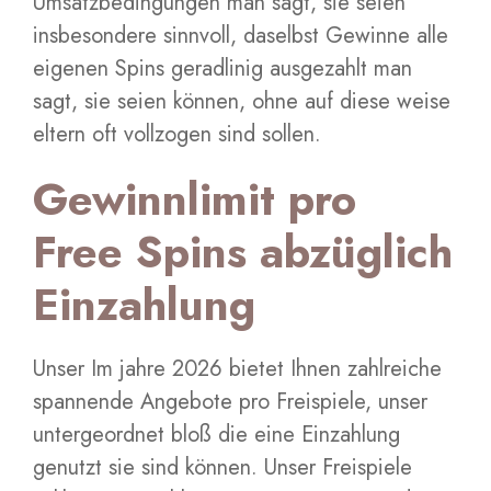
Umsatzbedingungen man sagt, sie seien
insbesondere sinnvoll, daselbst Gewinne alle
eigenen Spins geradlinig ausgezahlt man
sagt, sie seien können, ohne auf diese weise
eltern oft vollzogen sind sollen.
Gewinnlimit pro
Free Spins abzüglich
Einzahlung
Unser Im jahre 2026 bietet Ihnen zahlreiche
spannende Angebote pro Freispiele, unser
untergeordnet bloß die eine Einzahlung
genutzt sie sind können. Unser Freispiele