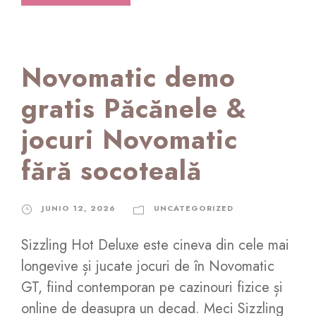
Novomatic demo
gratis Păcănele &
jocuri Novomatic
fără socoteală
JUNIO 12, 2026
UNCATEGORIZED
Sizzling Hot Deluxe este cineva din cele mai
longevive și jucate jocuri de în Novomatic
GT, fiind contemporan pe cazinouri fizice și
online de deasupra un decad. Meci Sizzling