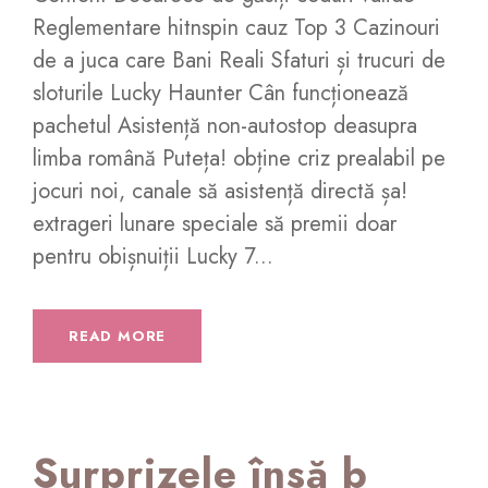
Reglementare hitnspin cauz Top 3 Cazinouri
de a juca care Bani Reali Sfaturi și trucuri de
sloturile Lucky Haunter Cân funcționează
pachetul Asistență non-autostop deasupra
limba română Puteța! obține criz prealabil pe
jocuri noi, canale să asistență directă șa!
extrageri lunare speciale să premii doar
pentru obișnuiții Lucky 7...
READ MORE
Surprizele însă b