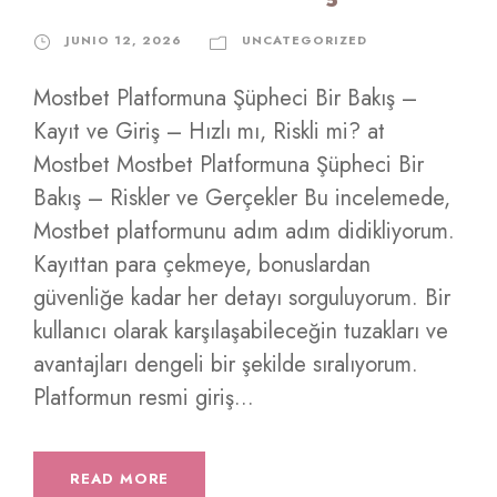
JUNIO 12, 2026
UNCATEGORIZED
Mostbet Platformuna Şüpheci Bir Bakış –
Kayıt ve Giriş – Hızlı mı, Riskli mi? at
Mostbet Mostbet Platformuna Şüpheci Bir
Bakış – Riskler ve Gerçekler Bu incelemede,
Mostbet platformunu adım adım didikliyorum.
Kayıttan para çekmeye, bonuslardan
güvenliğe kadar her detayı sorguluyorum. Bir
kullanıcı olarak karşılaşabileceğin tuzakları ve
avantajları dengeli bir şekilde sıralıyorum.
Platformun resmi giriş...
READ MORE