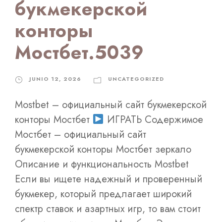
букмекерской
конторы
Мостбет.5039
JUNIO 12, 2026
UNCATEGORIZED
Mostbet – официальный сайт букмекерской
конторы Мостбет
ИГРАТЬ Содержимое
Мостбет – официальный сайт
букмекерской конторы Мостбет зеркало
Описание и функциональность Mostbet
Если вы ищете надежный и проверенный
букмекер, который предлагает широкий
спектр ставок и азартных игр, то вам стоит