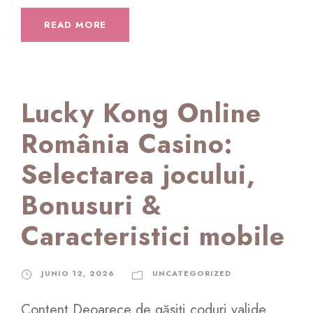
READ MORE
Lucky Kong Online
România Casino:
Selectarea jocului,
Bonusuri &
Caracteristici mobile
JUNIO 12, 2026
UNCATEGORIZED
Content Deoarece de găsiți coduri valide