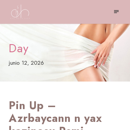
Day
junio 12, 2026
Pin Up –
Azrbaycann n yax