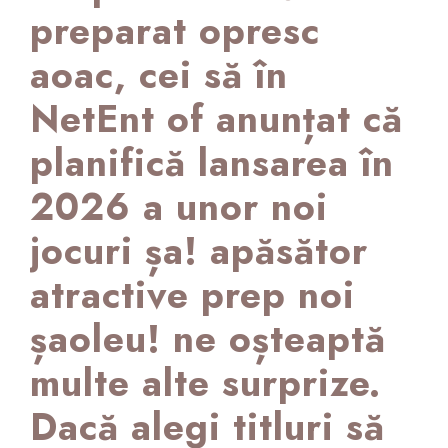
preparat opresc
aoac, cei să în
NetEnt of anunțat că
planifică lansarea în
2026 a unor noi
jocuri șa! apăsător
atractive prep noi
șaoleu! ne oșteaptă
multe alte surprize.
Dacă alegi titluri să