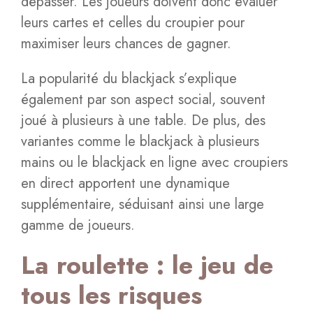
dépasser. Les joueurs doivent donc évaluer
leurs cartes et celles du croupier pour
maximiser leurs chances de gagner.
La popularité du blackjack s’explique
également par son aspect social, souvent
joué à plusieurs à une table. De plus, des
variantes comme le blackjack à plusieurs
mains ou le blackjack en ligne avec croupiers
en direct apportent une dynamique
supplémentaire, séduisant ainsi une large
gamme de joueurs.
La roulette : le jeu de
tous les risques