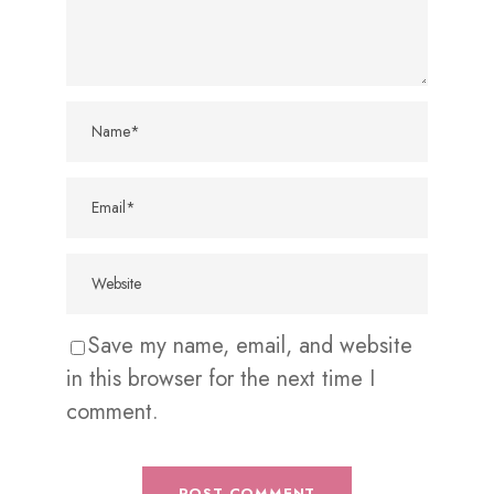
Save my name, email, and website
in this browser for the next time I
comment.