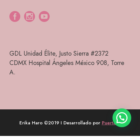
GDL Unidad Élite, Justo Sierra #2372
CDMX Hospital Ángeles México 908, Torre
A.
Erika Haro ©2019 I Desarrollado por
Puerta14