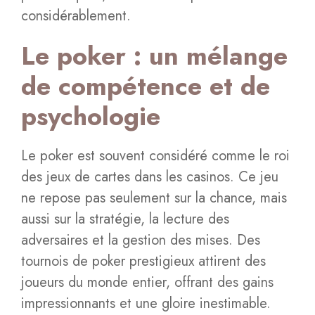
considérablement.
Le poker : un mélange
de compétence et de
psychologie
Le poker est souvent considéré comme le roi
des jeux de cartes dans les casinos. Ce jeu
ne repose pas seulement sur la chance, mais
aussi sur la stratégie, la lecture des
adversaires et la gestion des mises. Des
tournois de poker prestigieux attirent des
joueurs du monde entier, offrant des gains
impressionnants et une gloire inestimable.