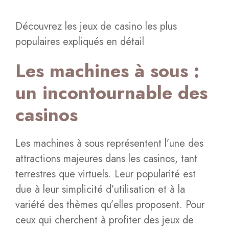
Découvrez les jeux de casino les plus
populaires expliqués en détail
Les machines à sous :
un incontournable des
casinos
Les machines à sous représentent l’une des
attractions majeures dans les casinos, tant
terrestres que virtuels. Leur popularité est
due à leur simplicité d’utilisation et à la
variété des thèmes qu’elles proposent. Pour
ceux qui cherchent à profiter des jeux de