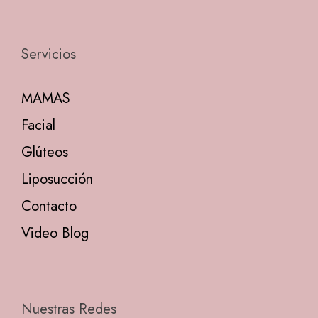
Servicios
MAMAS
Facial
Glúteos
Liposucción
Contacto
Video Blog
Nuestras Redes