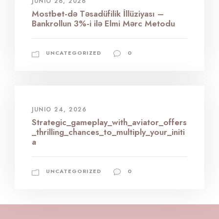
JUNIO 26, 2026
Mostbet-də Təsadüfilik İllüziyası –
Bankrollun 3%-i ilə Elmi Mərc Metodu
UNCATEGORIZED
0
JUNIO 24, 2026
Strategic_gameplay_with_aviator_offers
_thrilling_chances_to_multiply_your_initi
a
UNCATEGORIZED
0