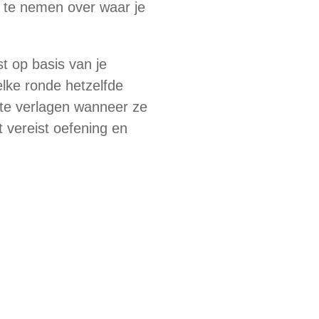
en te nemen over waar je
st op basis van je
elke ronde hetzelfde
 te verlagen wanneer ze
it vereist oefening en