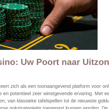
ino: Uw Poort naar Uitzon
eert zich als een toonaangevend platform voor onl
e en potentieel zeer winstgevende ervaring. Met 
n, van klassieke tafelspellen tot de nieuwste gokk
rse gokstrategieën toegepast kunnen worden. De