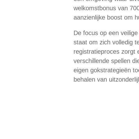
welkomstbonus van 700%
aanzienlijke boost om h
De focus op een veilige 
staat om zich volledig 
registratieproces zorgt
verschillende spellen d
eigen gokstrategieën toe
behalen van uitzonderli