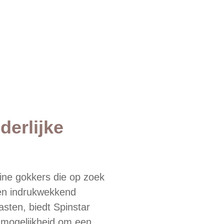
derlijke
ine gokkers die op zoek
een indrukwekkend
asten, biedt Spinstar
 mogelijkheid om een