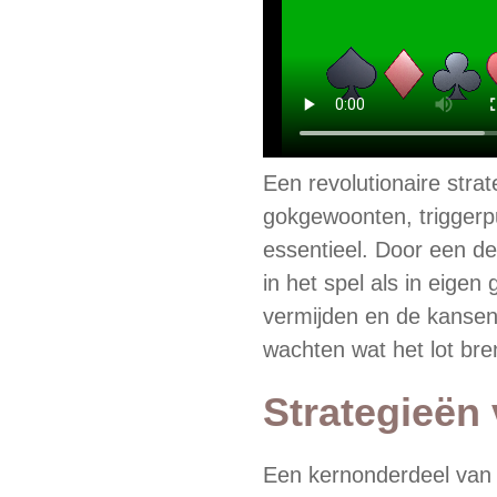
Een revolutionaire stra
gokgewoonten, triggerpu
essentieel. Door een de
in het spel als in eigen 
vermijden en de kansen 
wachten wat het lot bre
Strategieën
Een kernonderdeel van e