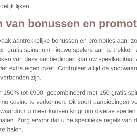
elijk lijken.
n van bonussen en promot
vaak aantrekkelijke bonussen en promoties aan, zo
n gratis spins, om nieuwe spelers aan te trekken 
uiken van deze aanbiedingen kan uw speelkapitaal
r extra eigen inzet. Controleer altijd de voorwaar
verbonden zijn.
150% tot €900, gecombineerd met 150 gratis spin
ne casino te verkennen. Dit soort aanbiedingen ver
, waardoor u meer kansen krijgt om diverse spellen 
halen. Zorg ervoor dat u de specifieke regels van 
te halen.