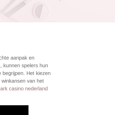
achte aanpak en
t, kunnen spelers hun
 begrijpen. Het kiezen
e winkansen van het
hark casino nederland