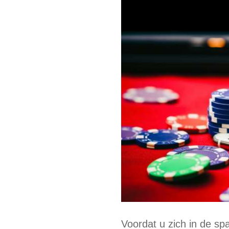
Voordat u zich in de sp