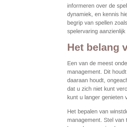
informeren over de spelr
dynamiek, en kennis hie
begrip van spellen zoals
spelervaring aanzienlij
Het belang 
Een van de meest onder
management. Dit houdt i
daaraan houdt, ongeacht
dat u zich niet kunt ve
kunt u langer genieten 
Het bepalen van winstdo
management. Stel van te