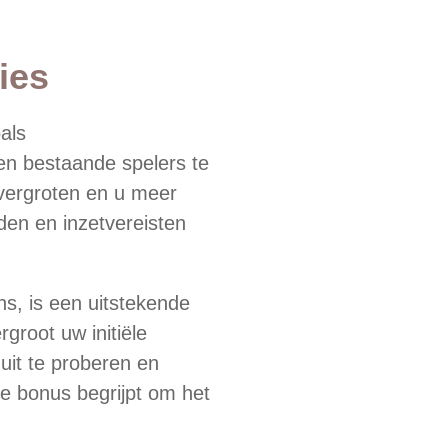
ies
als
en bestaande spelers te
 vergroten en u meer
den en inzetvereisten
s, is een uitstekende
groot uw initiële
uit te proberen en
de bonus begrijpt om het