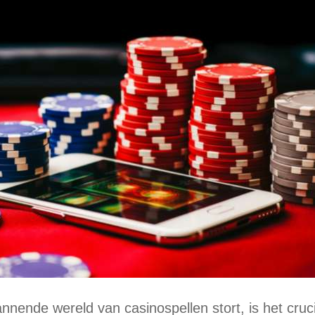
annende wereld van casinospellen stort, is het cruc