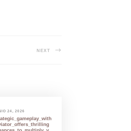
NEXT
IO 24, 2026
rategic_gameplay_with
iator_offers_thrilling
hances_to_multiply_y