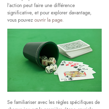
l’action peut faire une différence
significative, et pour explorer davantage,
vous pouvez
ouvrir la page
.
Se familiariser avec les règles spécifiques de