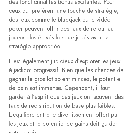
des fonctionnalités bonus excitantes. Pour
ceux qui préfèrent une touche de stratégie,
des jeux comme le blackjack ou le vidéo
poker peuvent offrir des taux de retour au
joueur plus élevés lorsque joués avec la
stratégie appropriée.
Il est également judicieux d’explorer les jeux
à jackpot progressif. Bien que les chances de
gagner le gros lot soient minces, le potentiel
de gain est immense. Cependant, il faut
garder à l’esprit que ces jeux ont souvent des
taux de redistribution de base plus faibles.
L’équilibre entre le divertissement offert par
les jeux et le potentiel de gains doit guider
votre choix.