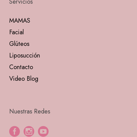
Servicios
MAMAS
Facial
Glúteos
Liposucción
Contacto
Video Blog
Nuestras Redes