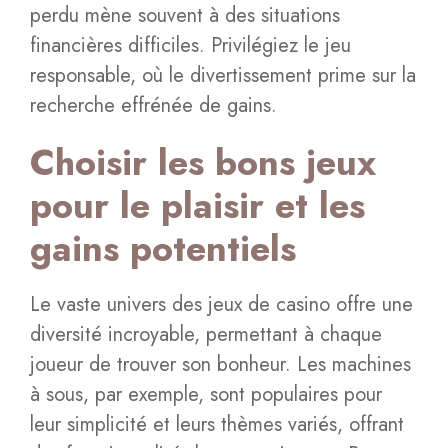
perdu mène souvent à des situations
financières difficiles. Privilégiez le jeu
responsable, où le divertissement prime sur la
recherche effrénée de gains.
Choisir les bons jeux
pour le plaisir et les
gains potentiels
Le vaste univers des jeux de casino offre une
diversité incroyable, permettant à chaque
joueur de trouver son bonheur. Les machines
à sous, par exemple, sont populaires pour
leur simplicité et leurs thèmes variés, offrant