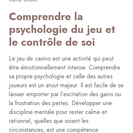
Comprendre la
psychologie du jeu et
le contrôle de soi
Le jeu de casino est une activité qui peut
être émotionnellement intense. Comprendre
sa propre psychologie et celle des autres
joueurs est un atout majeur. Il est facile de se
laisser emporter par l’excitation des gains ou
la frustration des pertes. Développer une
discipline mentale pour rester calme et
rationnel, quelles que soient les
circonstances, est une compétence