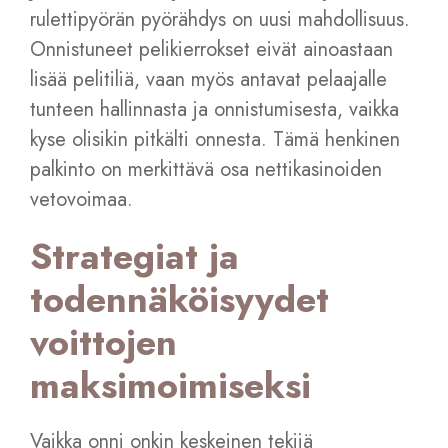
rulettipyörän pyörähdys on uusi mahdollisuus.
Onnistuneet pelikierrokset eivät ainoastaan
lisää pelitiliä, vaan myös antavat pelaajalle
tunteen hallinnasta ja onnistumisesta, vaikka
kyse olisikin pitkälti onnesta. Tämä henkinen
palkinto on merkittävä osa nettikasinoiden
vetovoimaa.
Strategiat ja
todennäköisyydet
voittojen
maksimoimiseksi
Vaikka onni onkin keskeinen tekijä