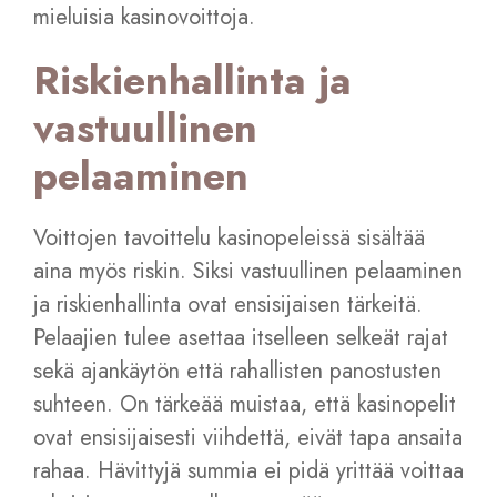
mieluisia kasinovoittoja.
Riskienhallinta ja
vastuullinen
pelaaminen
Voittojen tavoittelu kasinopeleissä sisältää
aina myös riskin. Siksi vastuullinen pelaaminen
ja riskienhallinta ovat ensisijaisen tärkeitä.
Pelaajien tulee asettaa itselleen selkeät rajat
sekä ajankäytön että rahallisten panostusten
suhteen. On tärkeää muistaa, että kasinopelit
ovat ensisijaisesti viihdettä, eivät tapa ansaita
rahaa. Hävittyjä summia ei pidä yrittää voittaa