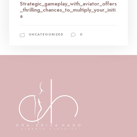
Strategic_gameplay_with_aviator_offers
_thrilling_chances_to_multiply_your_initi
a
UNCATEGORIZED
0