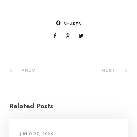
0
SHARES
PREV
NEXT
Related Posts
JUNIO 27, 2026