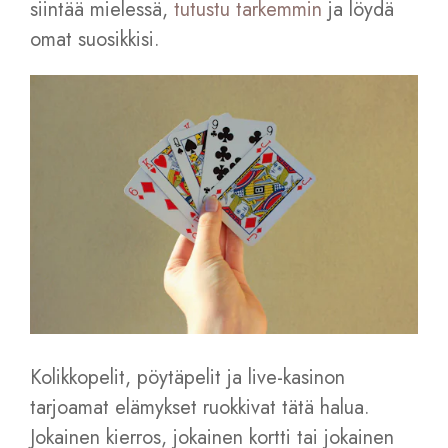
siintää mielessä,
tutustu tarkemmin
ja löydä
omat suosikkisi.
Kolikkopelit, pöytäpelit ja live-kasinon
tarjoamat elämykset ruokkivat tätä halua.
Jokainen kierros, jokainen kortti tai jokainen