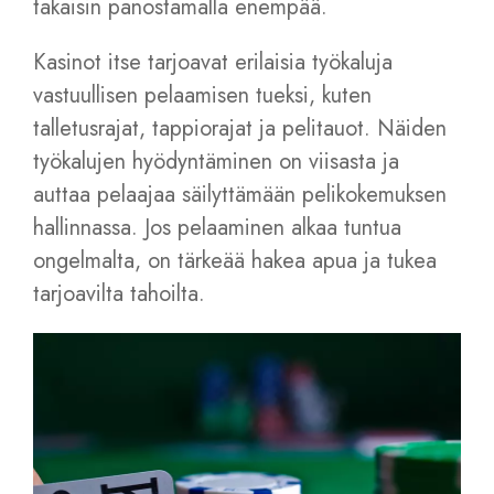
takaisin panostamalla enempää.
Kasinot itse tarjoavat erilaisia työkaluja
vastuullisen pelaamisen tueksi, kuten
talletusrajat, tappiorajat ja pelitauot. Näiden
työkalujen hyödyntäminen on viisasta ja
auttaa pelaajaa säilyttämään pelikokemuksen
hallinnassa. Jos pelaaminen alkaa tuntua
ongelmalta, on tärkeää hakea apua ja tukea
tarjoavilta tahoilta.