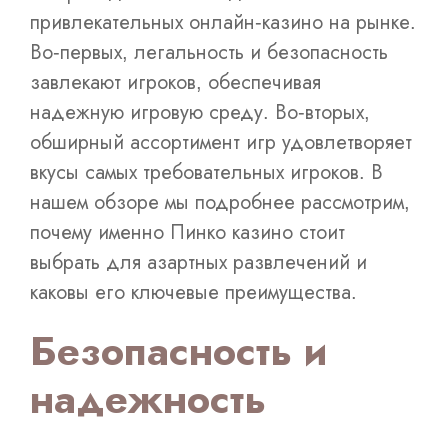
привлекательных онлайн-казино на рынке.
Во-первых, легальность и безопасность
завлекают игроков, обеспечивая
надежную игровую среду. Во-вторых,
обширный ассортимент игр удовлетворяет
вкусы самых требовательных игроков. В
нашем обзоре мы подробнее рассмотрим,
почему именно Пинко казино стоит
выбрать для азартных развлечений и
каковы его ключевые преимущества.
Безопасность и
надежность