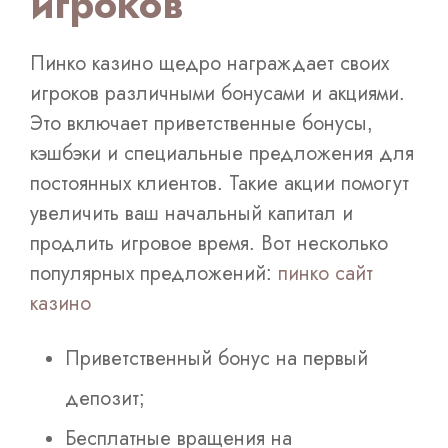
игроков
Пинко казино щедро награждает своих
игроков различными бонусами и акциями.
Это включает приветственные бонусы,
кэшбэки и специальные предложения для
постоянных клиентов. Такие акции помогут
увеличить ваш начальный капитал и
продлить игровое время. Вот несколько
популярных предложений:
пинко сайт
казино
Приветственный бонус на первый
депозит;
Бесплатные вращения на