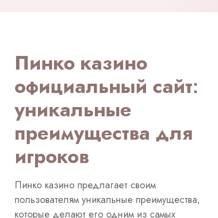
Пинко казино
официальный сайт:
уникальные
преимущества для
игроков
Пинко казино предлагает своим
пользователям уникальные преимущества,
которые делают его одним из самых