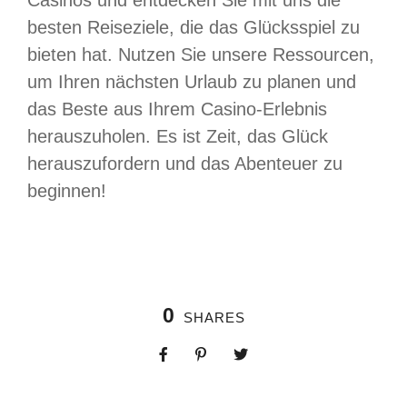
besten Reiseziele, die das Glücksspiel zu
bieten hat. Nutzen Sie unsere Ressourcen,
um Ihren nächsten Urlaub zu planen und
das Beste aus Ihrem Casino-Erlebnis
herauszuholen. Es ist Zeit, das Glück
herauszufordern und das Abenteuer zu
beginnen!
0
SHARES