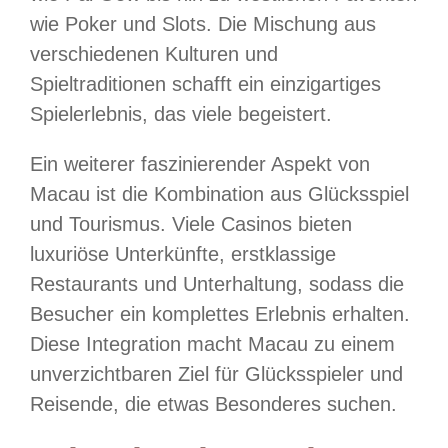
wie Poker und Slots. Die Mischung aus
verschiedenen Kulturen und
Spieltraditionen schafft ein einzigartiges
Spielerlebnis, das viele begeistert.
Ein weiterer faszinierender Aspekt von
Macau ist die Kombination aus Glücksspiel
und Tourismus. Viele Casinos bieten
luxuriöse Unterkünfte, erstklassige
Restaurants und Unterhaltung, sodass die
Besucher ein komplettes Erlebnis erhalten.
Diese Integration macht Macau zu einem
unverzichtbaren Ziel für Glücksspieler und
Reisende, die etwas Besonderes suchen.