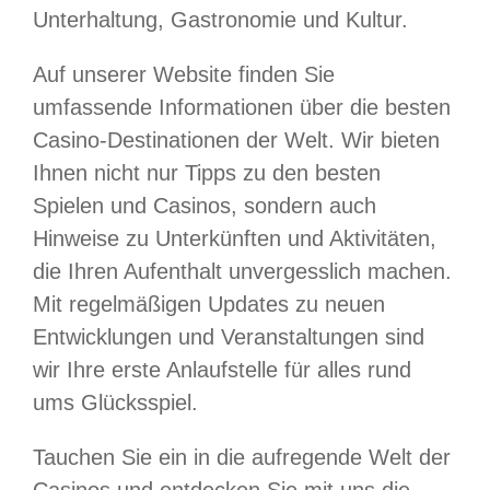
Unterhaltung, Gastronomie und Kultur.
Auf unserer Website finden Sie
umfassende Informationen über die besten
Casino-Destinationen der Welt. Wir bieten
Ihnen nicht nur Tipps zu den besten
Spielen und Casinos, sondern auch
Hinweise zu Unterkünften und Aktivitäten,
die Ihren Aufenthalt unvergesslich machen.
Mit regelmäßigen Updates zu neuen
Entwicklungen und Veranstaltungen sind
wir Ihre erste Anlaufstelle für alles rund
ums Glücksspiel.
Tauchen Sie ein in die aufregende Welt der
Casinos und entdecken Sie mit uns die