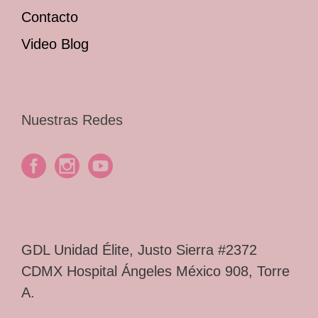
Contacto
Video Blog
Nuestras Redes
GDL Unidad Élite, Justo Sierra #2372
CDMX Hospital Ángeles México 908, Torre
A.