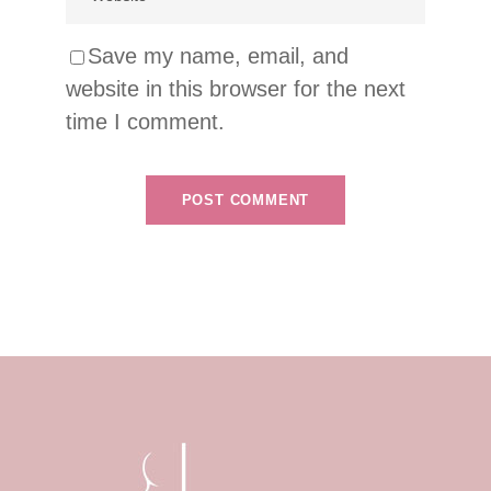
Save my name, email, and
website in this browser for the next
time I comment.