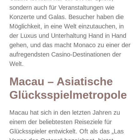
sondern auch für Veranstaltungen wie
Konzerte und Galas. Besucher haben die
Möglichkeit, in eine Welt einzutauchen, in
der Luxus und Unterhaltung Hand in Hand
gehen, und das macht Monaco zu einer der
aufregendsten Casino-Destinationen der
Welt.
Macau – Asiatische
Glücksspielmetropole
Macau hat sich in den letzten Jahren zu
einem der beliebtesten Reiseziele für
Glücksspieler entwickelt. Oft als das „Las