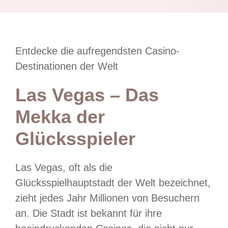
Entdecke die aufregendsten Casino-
Destinationen der Welt
Las Vegas – Das
Mekka der
Glücksspieler
Las Vegas, oft als die
Glücksspielhauptstadt der Welt bezeichnet,
zieht jedes Jahr Millionen von Besuchern
an. Die Stadt ist bekannt für ihre