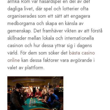
antika Rom var hasardspel en del av det
dagliga livet, där spel och lotterier ofta
organiserades som ett sätt att engagera
medborgarna och skapa en känsla av
gemenskap. Det framhäver vikten av att förstå
skillnader mellan lokala och internationella
casinon och hur dessa yttrar sig i dagens
värld. För dem som söker det
bästa casino
online
kan dessa faktorer vara avgörande i
valet av plattform.