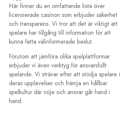
Här finner du en omfattande lista över
licensierade casinon som erbjuder säkerhet
och transparens. Vi tror att det är viktigt att
spelare har tillgång till information för att
kunna fatta välinformerade beslut.
Förutom att jämföra olika spelplattformar
erbjuder vi även verktyg för ansvarsfullt
spelande. Vi strävar efter att stödja spelare i
deras upplevelser och främja en hållbar
spelkultur där nöje och ansvar går hand i
hand.