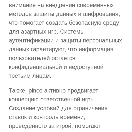
внимание на внедрении современных
методов защиты данных и шифрования,
что помогает создать безопасную среду
для азартных игр. Системы
аутентификации и защиты персональных
данных гарантируют, что информация
пользователей остается
конфиденциальной и недоступной
третьим лицам.
Также, pinco активно продвигает
концепцию ответственной игры.
Создание условий для ограничения
ставок и контроль времени,
проведенного за игрой, помогают