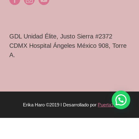
GDL Unidad Élite, Justo Sierra #2372
CDMX Hospital Ángeles México 908, Torre
A.
Erika Haro ©2019 I Desarrollado por
Puerta14