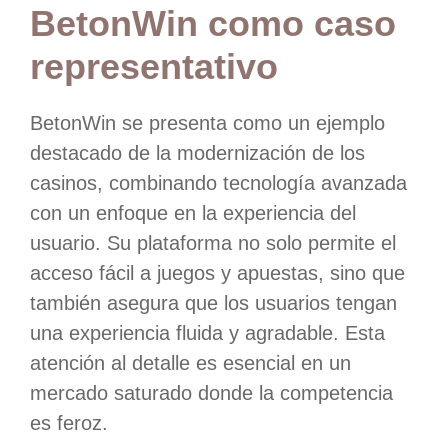
BetonWin como caso
representativo
BetonWin se presenta como un ejemplo
destacado de la modernización de los
casinos, combinando tecnología avanzada
con un enfoque en la experiencia del
usuario. Su plataforma no solo permite el
acceso fácil a juegos y apuestas, sino que
también asegura que los usuarios tengan
una experiencia fluida y agradable. Esta
atención al detalle es esencial en un
mercado saturado donde la competencia
es feroz.