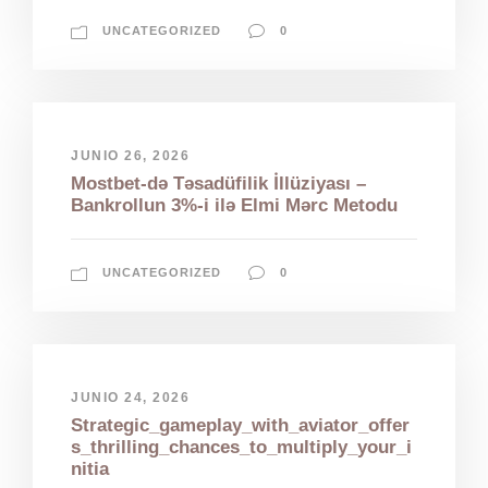
UNCATEGORIZED
0
JUNIO 26, 2026
Mostbet-də Təsadüfilik İllüziyası –
Bankrollun 3%-i ilə Elmi Mərc Metodu
UNCATEGORIZED
0
JUNIO 24, 2026
Strategic_gameplay_with_aviator_offer
s_thrilling_chances_to_multiply_your_i
nitia