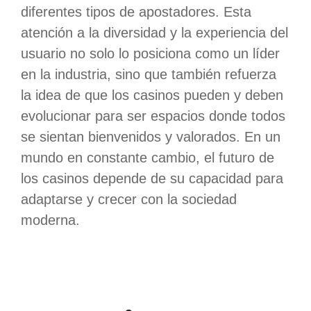
diferentes tipos de apostadores. Esta
atención a la diversidad y la experiencia del
usuario no solo lo posiciona como un líder
en la industria, sino que también refuerza
la idea de que los casinos pueden y deben
evolucionar para ser espacios donde todos
se sientan bienvenidos y valorados. En un
mundo en constante cambio, el futuro de
los casinos depende de su capacidad para
adaptarse y crecer con la sociedad
moderna.