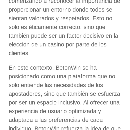
comenzando a reconocer la importancia de
proporcionar un entorno donde todos se
sientan valorados y respetados. Esto no
solo es éticamente correcto, sino que
también puede ser un factor decisivo en la
elección de un casino por parte de los
clientes.
En este contexto, BetonWin se ha
posicionado como una plataforma que no
solo entiende las necesidades de los
apostadores, sino que también se esfuerza
por ser un espacio inclusivo. Al ofrecer una
experiencia de usuario optimizada y
adaptada a las preferencias de cada
individuo, BetonWin refuerza la idea de que