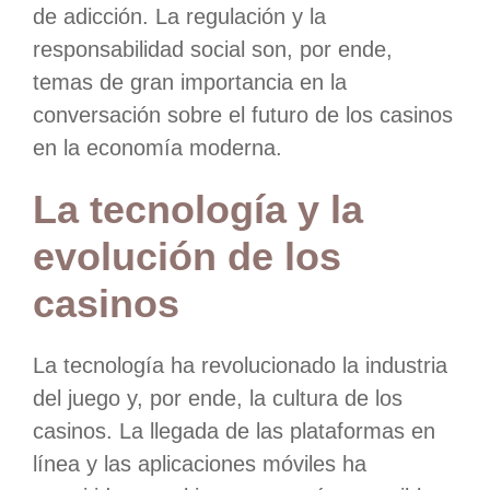
de adicción. La regulación y la
responsabilidad social son, por ende,
temas de gran importancia en la
conversación sobre el futuro de los casinos
en la economía moderna.
La tecnología y la
evolución de los
casinos
La tecnología ha revolucionado la industria
del juego y, por ende, la cultura de los
casinos. La llegada de las plataformas en
línea y las aplicaciones móviles ha