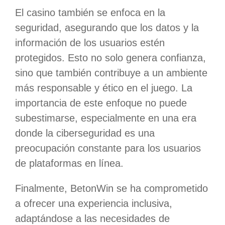
El casino también se enfoca en la
seguridad, asegurando que los datos y la
información de los usuarios estén
protegidos. Esto no solo genera confianza,
sino que también contribuye a un ambiente
más responsable y ético en el juego. La
importancia de este enfoque no puede
subestimarse, especialmente en una era
donde la ciberseguridad es una
preocupación constante para los usuarios
de plataformas en línea.
Finalmente, BetonWin se ha comprometido
a ofrecer una experiencia inclusiva,
adaptándose a las necesidades de