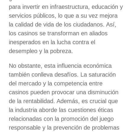
para invertir en infraestructura, educación y
servicios públicos, lo que a su vez mejora
la calidad de vida de los ciudadanos. Así,
los casinos se transforman en aliados
inesperados en la lucha contra el
desempleo y la pobreza.
No obstante, esta influencia económica
también conlleva desafíos. La saturación
del mercado y la competencia entre
casinos pueden provocar una disminución
de la rentabilidad. Además, es crucial que
la industria aborde las cuestiones éticas
relacionadas con la promoción del juego
responsable y la prevención de problemas