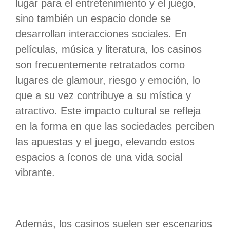
lugar para el entretenimiento y el juego,
sino también un espacio donde se
desarrollan interacciones sociales. En
películas, música y literatura, los casinos
son frecuentemente retratados como
lugares de glamour, riesgo y emoción, lo
que a su vez contribuye a su mística y
atractivo. Este impacto cultural se refleja
en la forma en que las sociedades perciben
las apuestas y el juego, elevando estos
espacios a íconos de una vida social
vibrante.
Además, los casinos suelen ser escenarios