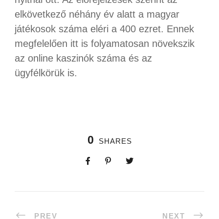
elkövetkező néhány év alatt a magyar
játékosok száma eléri a 400 ezret. Ennek
megfelelően itt is folyamatosan növekszik
az online kaszinók száma és az
ügyfélkörük is.
0
SHARES
PREV
NEXT