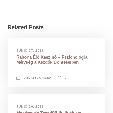
Related Posts
JUNIO 27, 2026
Rabona Élő Kaszinó – Pszichológiai
Mélység a Kezdők Döntéseiben
UNCATEGORIZED
0
JUNIO 26, 2026