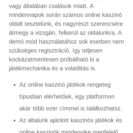
vagy általában csalások miatt. A
mindennapok során számos online kaszinó
oldalt tesztelünk, és nagyrészt szerencsére
átmegy a vizsgán, felkerül az oldalunkra. A
demó mód használatához sok esetben nem
szükséges regisztráció, így teljesen
kockázatmentesen próbálható ki a
játékmechanika és a volatilitás is.
Az online kaszinó játékok rengeteg
típusban elérhetőek, egy platformon
akár több ezer címmel is találkozhatsz.
Az általunk ajánlott kaszinós játékok és
online kaszinók mindegyike megfelelő