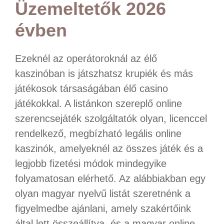
Üzemeltetők 2026
évben
Ezeknél az operátoroknál az élő
kaszinóban is játszhatsz krupiék és más
játékosok társaságában élő casino
játékokkal. A listánkon szereplő online
szerencsejáték szolgáltatók olyan, licenccel
rendelkező, megbízható legális online
kaszinók, amelyeknél az összes játék és a
legjobb fizetési módok mindegyike
folyamatosan elérhető. Az alábbiakban egy
olyan magyar nyelvű listát szeretnénk a
figyelmedbe ajánlani, amely szakértőink
által lett összeállítva, és a magyar online