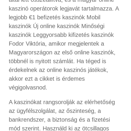
kaszinó operátorok legjavát tartalmazza. A
legjobb €1 befizetés kaszinók Mobil
kaszinók Új online kaszinók Minőségi
kaszinók Leggyorsabb kifizetés kaszinók
Fodor Viktória, amikor megjelentek a
Magyarországon az első online kaszinók,
többnél is nyitott számlát. Ha téged is
érdekelnek az online kaszinós játékok,
akkor ezt a cikket is érdemes
végigolvasnod.
A kaszinókat rangsorolják az elérhetőség
az ügyfélszolgálat, az őszinteség, a
bankrendszer, a biztonság és a fizetési
mód szerint. Használd ki az ötcsillagos