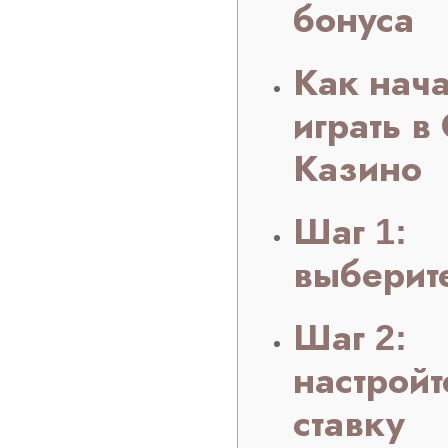
бонуса
Как нача
играть в
Казино
Шаг 1:
выберите
Шаг 2:
настройт
ставку