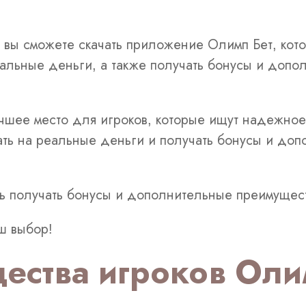
 вы сможете скачать приложение Олимп Бет, кото
реальные деньги, а также получать бонусы и доп
чшее место для игроков, которые ищут надежно
ать на реальные деньги и получать бонусы и до
ь получать бонусы и дополнительные преимущес
ш выбор!
ества игроков Оли