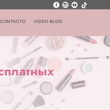
CONTACTO
VIDEO BLOG
сплатных