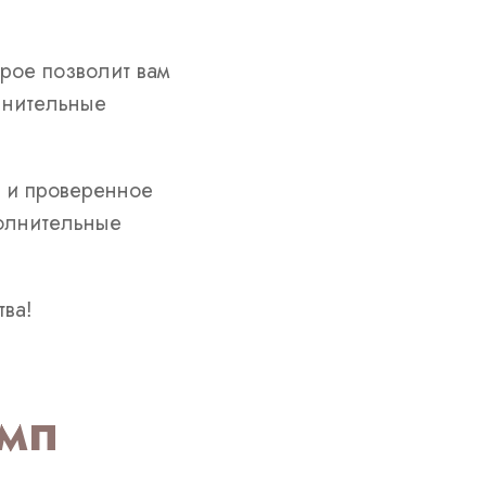
рое позволит вам
олнительные
е и проверенное
полнительные
тва!
мп