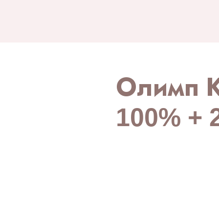
Олимп 
100% + 