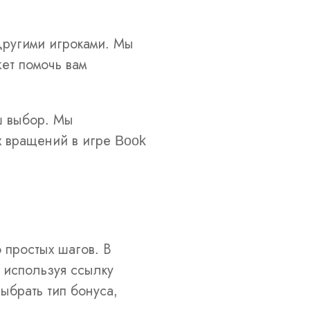
 другими игроками. Мы
жет помочь вам
ш выбор. Мы
х вращений в игре Book
 простых шагов. В
 используя ссылку
выбрать тип бонуса,