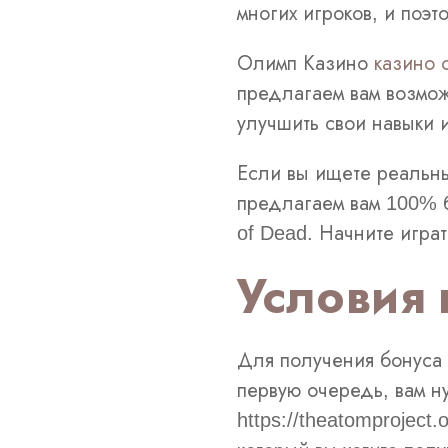
многих игроков, и поэт
Олимп Казино
казино 
предлагаем вам возможн
улучшить свои навыки 
Если вы ищете реальн
предлагаем вам 100% б
of Dead. Начните игра
Условия 
Для получения бонуса 
первую очередь, вам н
https://theatomproject