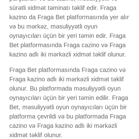
sürətli xidmət təminatı təklif edir. Fraga
kazino da Fraga Bet platformasında yer alır
və bu mərkəz, məsuliyyətli oyun
oynayıcıları üçün bir yeri təmin edir. Fraga
Bet platformasında Fraga cazino və Fraga
kazino adlı iki mərkəzli xidmət təklif olunur.
Fraga Bet platformasında Fraga cazino və
Fraga kazino adlı iki mərkəzli xidmət təklif
olunur. Bu platformada məsuliyyətli oyun
oynayıcıları üçün bir yeri təmin edilir. Fraga
Bet, məsuliyyətli oyun oynayıcıları üçün bir
platforma çevrildi və bu platformada Fraga
cazino və Fraga kazino adlı iki mərkəzli
xidmət təklif olunur.