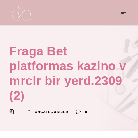
Fraga Bet
platformas kazino v
mrclr bir yerd.2309
(2)
UNCATEGORIZED
0