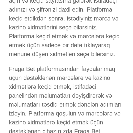
açın və keçid sayfasına gələrək istifadəçi
adınızı və şifrənizi daxil edin. Platforma
keçid etdikdən sonra, istədiyiniz mərcə və
kazino xidmətlərini seçə bilərsiniz.
Platforma keçid etmək və mərcələrə keçid
etmək üçün sadece bir dəfə tıklayaraq
mənunə düşən xidmətləri seçə bilərsiniz.
Fraga Bet platformasından faydalanmaq
üçün dəstəklənən mərcələrə və kazino
xidmətlərə keçid etmək, istifadəçi
panelindən məlumatları dəyişdirərək və
məlumatları təsdiq etmək dənələn adımları
izləyin. Platforma qoşulun və mərcələrə və
kazino xidmətlərə keçid etmək üçün
dəstəklənən cihazınızda Fraga Bet