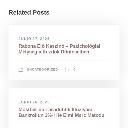
Related Posts
JUNIO 27, 2026
Rabona Élő Kaszinó – Pszichológiai
Mélység a Kezdők Döntéseiben
UNCATEGORIZED
0
JUNIO 26, 2026
Mostbet-də Təsadüfilik İllüziyası –
Bankrollun 3%-i ilə Elmi Mərc Metodu