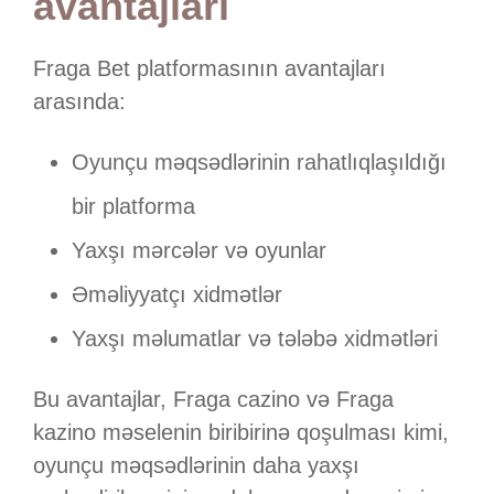
avantajları
Fraga Bet platformasının avantajları
arasında:
Oyunçu məqsədlərinin rahatlıqlaşıldığı
bir platforma
Yaxşı mərcələr və oyunlar
Əməliyyatçı xidmətlər
Yaxşı məlumatlar və tələbə xidmətləri
Bu avantajlar, Fraga cazino və Fraga
kazino məselenin biribirinə qoşulması kimi,
oyunçu məqsədlərinin daha yaxşı