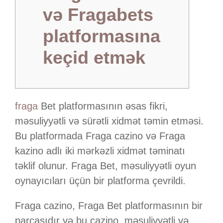
və Fragabets
platformasına
keçid etmək
fraga
Bet platformasının əsas fikri,
məsuliyyətli və sürətli xidmət təmin etməsi.
Bu platformada Fraga cazino və Fraga
kazino adlı iki mərkəzli xidmət təminatı
təklif olunur. Fraga Bet, məsuliyyətli oyun
oynayıcıları üçün bir platforma çevrildi.
Fraga cazino, Fraga Bet platformasının bir
parçasıdır və bu cazino, məsuliyyətli və