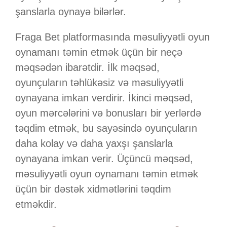
şanslarla oynayə bilərlər.
Fraga Bet platformasında məsuliyyətli oyun
oynamanı təmin etmək üçün bir neçə
məqsədən ibarətdir. İlk məqsəd,
oyunçuların təhlükəsiz və məsuliyyətli
oynayana imkan verdirir. İkinci məqsəd,
oyun mərcələrini və bonusları bir yerlərdə
təqdim etmək, bu sayəsində oyunçuların
daha kolay və daha yaxşı şanslarla
oynayana imkan verir. Üçüncü məqsəd,
məsuliyyətli oyun oynamanı təmin etmək
üçün bir dəstək xidmətlərini təqdim
etməkdir.