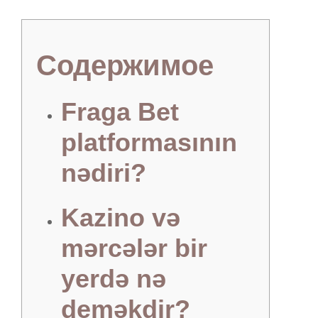
Содержимое
Fraga Bet
platformasının
nədiri?
Kazino və
mərcələr bir
yerdə nə
deməkdir?