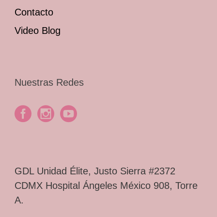
Contacto
Video Blog
Nuestras Redes
GDL Unidad Élite, Justo Sierra #2372
CDMX Hospital Ángeles México 908, Torre
A.