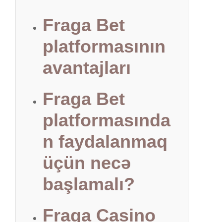
Fraga Bet
platformasının
avantajları
Fraga Bet
platformasında
n faydalanmaq
üçün necə
başlamalı?
Fraga Casino