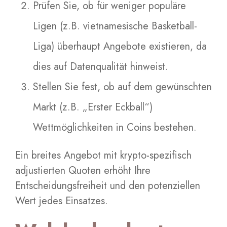
Prüfen Sie, ob für weniger populäre
Ligen (z.B. vietnamesische Basketball-
Liga) überhaupt Angebote existieren, da
dies auf Datenqualität hinweist.
Stellen Sie fest, ob auf dem gewünschten
Markt (z.B. „Erster Eckball“)
Wettmöglichkeiten in Coins bestehen.
Ein breites Angebot mit krypto-spezifisch
adjustierten Quoten erhöht Ihre
Entscheidungsfreiheit und den potenziellen
Wert jedes Einsatzes.