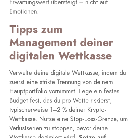
Erwartungswert übersteigt – nicht auf
Emotionen.
Tipps zum
Management deiner
digitalen Wettkasse
Verwalte deine digitale Wettkasse, indem du
zuerst eine strikte Trennung von deinem
Hauptportfolio vornimmst. Lege ein festes
Budget fest, das du pro Wette riskierst,
typischerweise 1–2 % deiner Krypto-
Wettkasse. Nutze eine Stop-Loss-Grenze, um
Verlustserien zu stoppen, bevor deine
Wettkasse dezimiert wird.
Setze auf