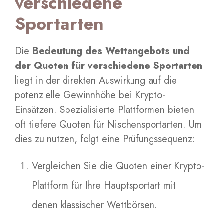
verschiedene
Sportarten
Die
Bedeutung des Wettangebots und
der Quoten für verschiedene Sportarten
liegt in der direkten Auswirkung auf die
potenzielle Gewinnhöhe bei Krypto-
Einsätzen. Spezialisierte Plattformen bieten
oft tiefere Quoten für Nischensportarten. Um
dies zu nutzen, folgt eine Prüfungssequenz:
Vergleichen Sie die Quoten einer Krypto-
Plattform für Ihre Hauptsportart mit
denen klassischer Wettbörsen.