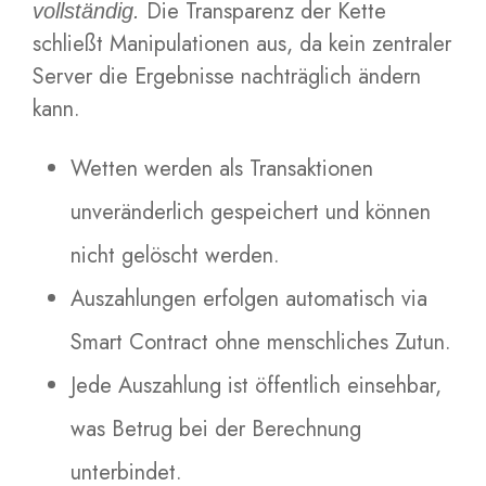
Die Transparenz der Kette
vollständig.
schließt Manipulationen aus, da kein zentraler
Server die Ergebnisse nachträglich ändern
kann.
Wetten werden als Transaktionen
unveränderlich gespeichert und können
nicht gelöscht werden.
Auszahlungen erfolgen automatisch via
Smart Contract ohne menschliches Zutun.
Jede Auszahlung ist öffentlich einsehbar,
was Betrug bei der Berechnung
unterbindet.