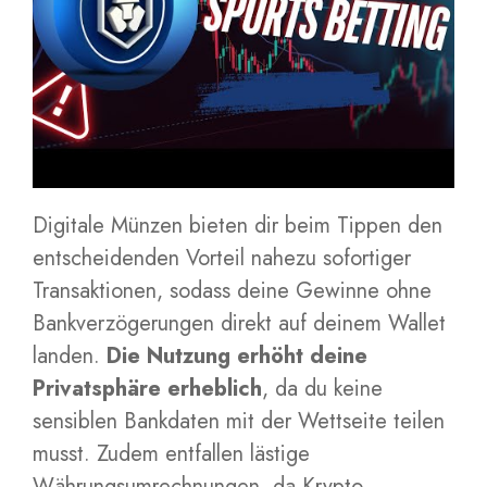
Digitale Münzen bieten dir beim Tippen den
entscheidenden Vorteil nahezu sofortiger
Transaktionen, sodass deine Gewinne ohne
Bankverzögerungen direkt auf deinem Wallet
landen.
Die Nutzung erhöht deine
Privatsphäre erheblich
, da du keine
sensiblen Bankdaten mit der Wettseite teilen
musst. Zudem entfallen lästige
Währungsumrechnungen, da Krypto