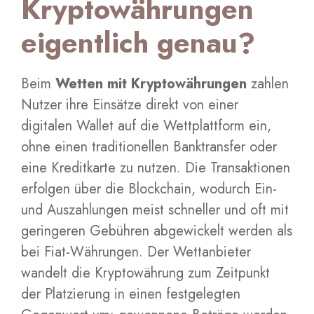
Kryptowährungen
eigentlich genau?
Beim
Wetten mit Kryptowährungen
zahlen
Nutzer ihre Einsätze direkt von einer
digitalen Wallet auf die Wettplattform ein,
ohne einen traditionellen Banktransfer oder
eine Kreditkarte zu nutzen. Die Transaktionen
erfolgen über die Blockchain, wodurch Ein-
und Auszahlungen meist schneller und oft mit
geringeren Gebühren abgewickelt werden als
bei Fiat-Währungen. Der Wettanbieter
wandelt die Kryptowährung zum Zeitpunkt
der Platzierung in einen festgelegten