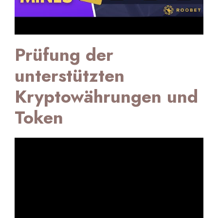
Prüfung der
unterstützten
Kryptowährungen und
Token