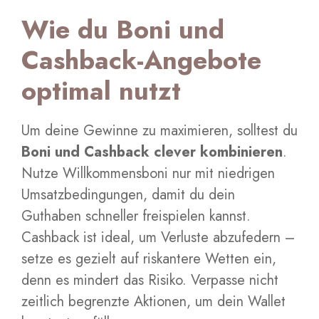
Wie du Boni und
Cashback-Angebote
optimal nutzt
Um deine Gewinne zu maximieren, solltest du
Boni und Cashback clever kombinieren
.
Nutze Willkommensboni nur mit niedrigen
Umsatzbedingungen, damit du dein
Guthaben schneller freispielen kannst.
Cashback ist ideal, um Verluste abzufedern –
setze es gezielt auf riskantere Wetten ein,
denn es mindert das Risiko. Verpasse nicht
zeitlich begrenzte Aktionen, um dein Wallet