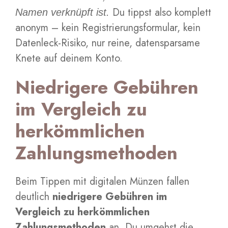
Du tippst also komplett
Namen verknüpft ist.
anonym – kein Registrierungsformular, kein
Datenleck-Risiko, nur reine, datensparsame
Knete auf deinem Konto.
Niedrigere Gebühren
im Vergleich zu
herkömmlichen
Zahlungsmethoden
Beim Tippen mit digitalen Münzen fallen
deutlich
niedrigere Gebühren im
Vergleich zu herkömmlichen
Zahlungsmethoden
an. Du umgehst die