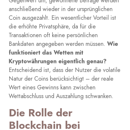
Gegenwert um; gewonnene Beträge werden
anschließend wieder in der ursprünglichen
Coin ausgezahlt. Ein wesentlicher Vorteil ist
die erhöhte Privatsphäre, da für die
Transaktionen oft keine persönlichen
Bankdaten angegeben werden müssen.
Wie
funktioniert das Wetten mit
Kryptowährungen eigentlich genau?
Entscheidend ist, dass der Nutzer die volatile
Natur der Coins berücksichtigt – der reale
Wert eines Gewinns kann zwischen
Wettabschluss und Auszahlung schwanken.
Die Rolle der
Blockchain bei