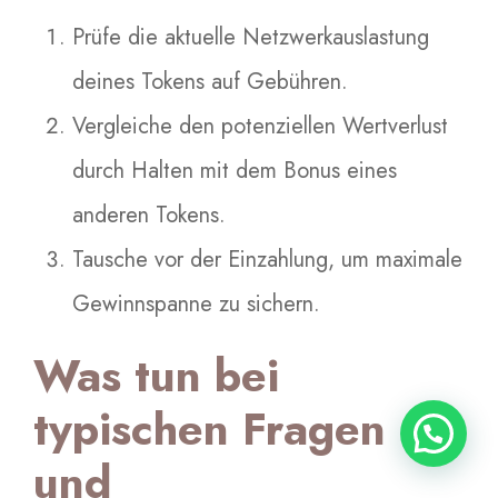
Prüfe die aktuelle Netzwerkauslastung
deines Tokens auf Gebühren.
Vergleiche den potenziellen Wertverlust
durch Halten mit dem Bonus eines
anderen Tokens.
Tausche vor der Einzahlung, um maximale
Gewinnspanne zu sichern.
Was tun bei
typischen Fragen
und