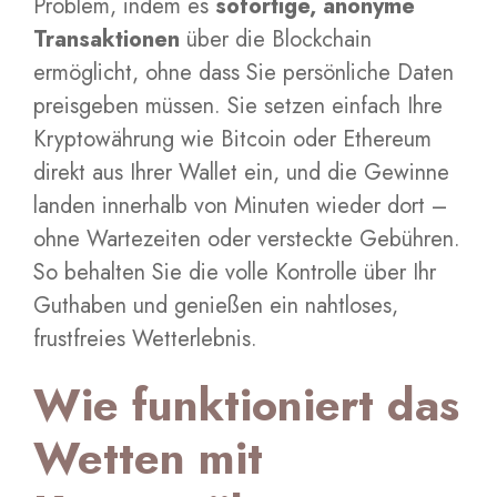
Problem, indem es
sofortige, anonyme
Transaktionen
über die Blockchain
ermöglicht, ohne dass Sie persönliche Daten
preisgeben müssen. Sie setzen einfach Ihre
Kryptowährung wie Bitcoin oder Ethereum
direkt aus Ihrer Wallet ein, und die Gewinne
landen innerhalb von Minuten wieder dort –
ohne Wartezeiten oder versteckte Gebühren.
So behalten Sie die volle Kontrolle über Ihr
Guthaben und genießen ein nahtloses,
frustfreies Wetterlebnis.
Wie funktioniert das
Wetten mit