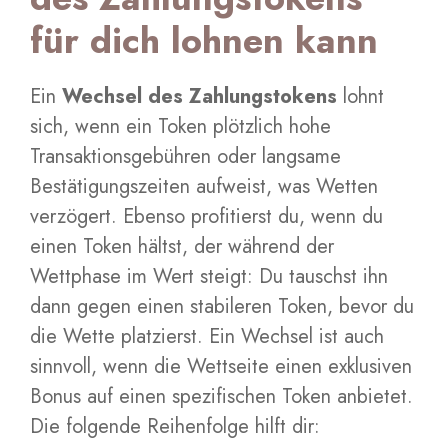
für dich lohnen kann
Ein
Wechsel des Zahlungstokens
lohnt
sich, wenn ein Token plötzlich hohe
Transaktionsgebühren oder langsame
Bestätigungszeiten aufweist, was Wetten
verzögert. Ebenso profitierst du, wenn du
einen Token hältst, der während der
Wettphase im Wert steigt: Du tauschst ihn
dann gegen einen stabileren Token, bevor du
die Wette platzierst. Ein Wechsel ist auch
sinnvoll, wenn die Wettseite einen exklusiven
Bonus auf einen spezifischen Token anbietet.
Die folgende Reihenfolge hilft dir: