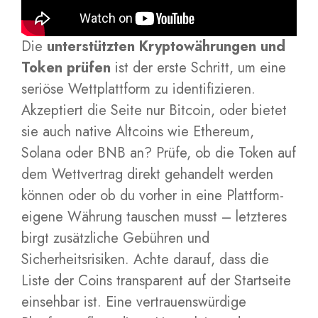
Die
unterstützten Kryptowährungen und
Token prüfen
ist der erste Schritt, um eine
seriöse Wettplattform zu identifizieren.
Akzeptiert die Seite nur Bitcoin, oder bietet
sie auch native Altcoins wie Ethereum,
Solana oder BNB an? Prüfe, ob die Token auf
dem Wettvertrag direkt gehandelt werden
können oder ob du vorher in eine Plattform-
eigene Währung tauschen musst – letzteres
birgt zusätzliche Gebühren und
Sicherheitsrisiken. Achte darauf, dass die
Liste der Coins transparent auf der Startseite
einsehbar ist. Eine vertrauenswürdige