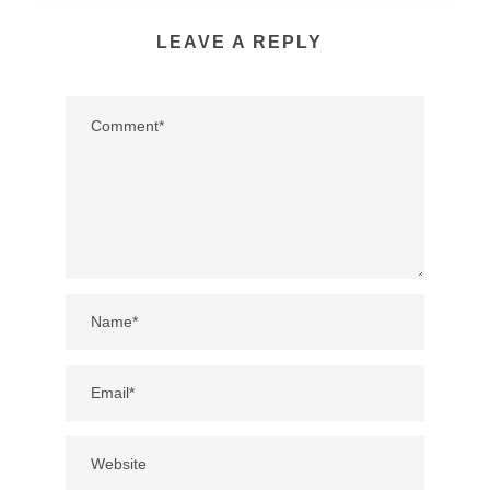
LEAVE A REPLY